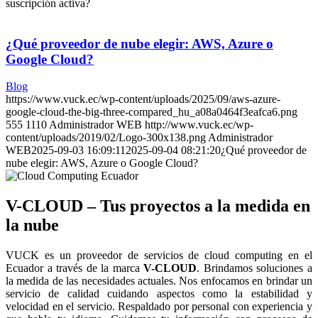
suscripción activa?
¿Qué proveedor de nube elegir: AWS, Azure o
Google Cloud?
Blog
https://www.vuck.ec/wp-content/uploads/2025/09/aws-azure-
google-cloud-the-big-three-compared_hu_a08a0464f3eafca6.png
555
1110
Administrador WEB
http://www.vuck.ec/wp-
content/uploads/2019/02/Logo-300x138.png
Administrador
WEB
2025-09-03 16:09:11
2025-09-04 08:21:20
¿Qué proveedor de
nube elegir: AWS, Azure o Google Cloud?
V-CLOUD – Tus proyectos a la medida en
la nube
VUCK es un proveedor de servicios de cloud computing en el
Ecuador a través de la marca
V-CLOUD
. Brindamos soluciones a
la medida de las necesidades actuales. Nos enfocamos en brindar un
servicio de calidad cuidando aspectos como la estabilidad y
velocidad en el servicio. Respaldado por personal con experiencia y