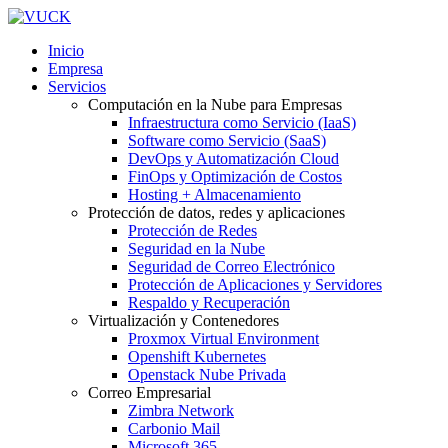
Inicio
Empresa
Servicios
Computación en la Nube para Empresas
Infraestructura como Servicio (IaaS)
Software como Servicio (SaaS)
DevOps y Automatización Cloud
FinOps y Optimización de Costos
Hosting + Almacenamiento
Protección de datos, redes y aplicaciones
Protección de Redes
Seguridad en la Nube
Seguridad de Correo Electrónico
Protección de Aplicaciones y Servidores
Respaldo y Recuperación
Virtualización y Contenedores
Proxmox Virtual Environment
Openshift Kubernetes
Openstack Nube Privada
Correo Empresarial
Zimbra Network
Carbonio Mail
Microsoft 365