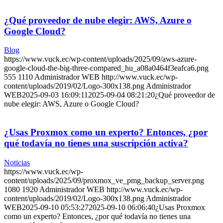
¿Qué proveedor de nube elegir: AWS, Azure o
Google Cloud?
Blog
https://www.vuck.ec/wp-content/uploads/2025/09/aws-azure-
google-cloud-the-big-three-compared_hu_a08a0464f3eafca6.png
555
1110
Administrador WEB
http://www.vuck.ec/wp-
content/uploads/2019/02/Logo-300x138.png
Administrador
WEB
2025-09-03 16:09:11
2025-09-04 08:21:20
¿Qué proveedor de
nube elegir: AWS, Azure o Google Cloud?
¿Usas Proxmox como un experto? Entonces, ¿por
qué todavía no tienes una suscripción activa?
Noticias
https://www.vuck.ec/wp-
content/uploads/2025/09/proxmox_ve_pmg_backup_server.png
1080
1920
Administrador WEB
http://www.vuck.ec/wp-
content/uploads/2019/02/Logo-300x138.png
Administrador
WEB
2025-09-10 05:53:27
2025-09-10 06:06:40
¿Usas Proxmox
como un experto? Entonces, ¿por qué todavía no tienes una