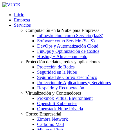
Inicio
Empresa
Servicios
Computación en la Nube para Empresas
Infraestructura como Servicio (IaaS)
Software como Servicio (SaaS)
DevOps y Automatización Cloud
FinOps y Optimización de Costos
Hosting + Almacenamiento
Protección de datos, redes y aplicaciones
Protección de Redes
Seguridad en la Nube
Seguridad de Correo Electrónico
Protección de Aplicaciones y Servidores
Respaldo y Recuperación
Virtualización y Contenedores
Proxmox Virtual Environment
Openshift Kubernetes
Openstack Nube Privada
Correo Empresarial
Zimbra Network
Carbonio Mail
Microsoft 365