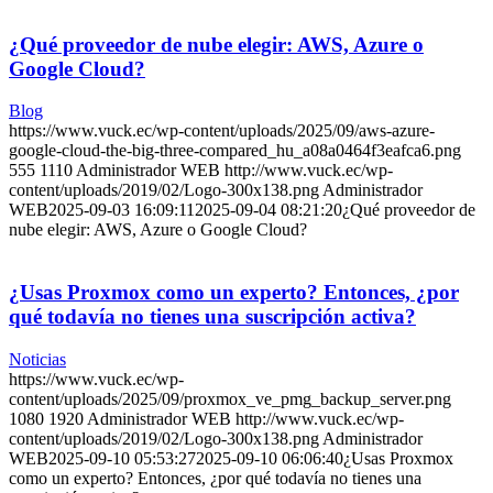
¿Qué proveedor de nube elegir: AWS, Azure o
Google Cloud?
Blog
https://www.vuck.ec/wp-content/uploads/2025/09/aws-azure-
google-cloud-the-big-three-compared_hu_a08a0464f3eafca6.png
555
1110
Administrador WEB
http://www.vuck.ec/wp-
content/uploads/2019/02/Logo-300x138.png
Administrador
WEB
2025-09-03 16:09:11
2025-09-04 08:21:20
¿Qué proveedor de
nube elegir: AWS, Azure o Google Cloud?
¿Usas Proxmox como un experto? Entonces, ¿por
qué todavía no tienes una suscripción activa?
Noticias
https://www.vuck.ec/wp-
content/uploads/2025/09/proxmox_ve_pmg_backup_server.png
1080
1920
Administrador WEB
http://www.vuck.ec/wp-
content/uploads/2019/02/Logo-300x138.png
Administrador
WEB
2025-09-10 05:53:27
2025-09-10 06:06:40
¿Usas Proxmox
como un experto? Entonces, ¿por qué todavía no tienes una