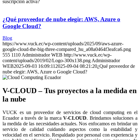
suscripción activa?
¿Qué proveedor de nube elegir: AWS, Azure o
Google Cloud?
Blog
https://www.vuck.ec/wp-content/uploads/2025/09/aws-azure-
google-cloud-the-big-three-compared_hu_a08a0464f3eafca6.png
555
1110
Administrador WEB
http://www.vuck.ec/wp-
content/uploads/2019/02/Logo-300x138.png
Administrador
WEB
2025-09-03 16:09:11
2025-09-04 08:21:20
¿Qué proveedor de
nube elegir: AWS, Azure o Google Cloud?
V-CLOUD – Tus proyectos a la medida en
la nube
VUCK es un proveedor de servicios de cloud computing en el
Ecuador a través de la marca
V-CLOUD
. Brindamos soluciones a
la medida de las necesidades actuales. Nos enfocamos en brindar un
servicio de calidad cuidando aspectos como la estabilidad y
velocidad en el servicio. Respaldado por personal con experiencia y