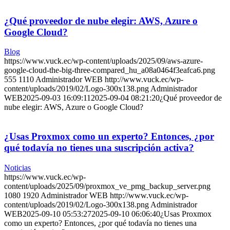
¿Qué proveedor de nube elegir: AWS, Azure o
Google Cloud?
Blog
https://www.vuck.ec/wp-content/uploads/2025/09/aws-azure-
google-cloud-the-big-three-compared_hu_a08a0464f3eafca6.png
555
1110
Administrador WEB
http://www.vuck.ec/wp-
content/uploads/2019/02/Logo-300x138.png
Administrador
WEB
2025-09-03 16:09:11
2025-09-04 08:21:20
¿Qué proveedor de
nube elegir: AWS, Azure o Google Cloud?
¿Usas Proxmox como un experto? Entonces, ¿por
qué todavía no tienes una suscripción activa?
Noticias
https://www.vuck.ec/wp-
content/uploads/2025/09/proxmox_ve_pmg_backup_server.png
1080
1920
Administrador WEB
http://www.vuck.ec/wp-
content/uploads/2019/02/Logo-300x138.png
Administrador
WEB
2025-09-10 05:53:27
2025-09-10 06:06:40
¿Usas Proxmox
como un experto? Entonces, ¿por qué todavía no tienes una