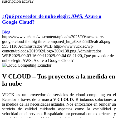
suscripción activa?
¿Qué proveedor de nube elegir: AWS, Azure o
Google Cloud?
Blog
https://www.vuck.ec/wp-content/uploads/2025/09/aws-azure-
google-cloud-the-big-three-compared_hu_a08a0464f3eafca6.png
555
1110
Administrador WEB
http://www.vuck.ec/wp-
content/uploads/2019/02/Logo-300x138.png
Administrador
WEB
2025-09-03 16:09:11
2025-09-04 08:21:20
¿Qué proveedor de
nube elegir: AWS, Azure o Google Cloud?
V-CLOUD – Tus proyectos a la medida en
la nube
VUCK es un proveedor de servicios de cloud computing en el
Ecuador a través de la marca
V-CLOUD
. Brindamos soluciones a
la medida de las necesidades actuales. Nos enfocamos en brindar un
servicio de calidad cuidando aspectos como la estabilidad y
velocidad en el servicio. Respaldado por personal con experiencia y