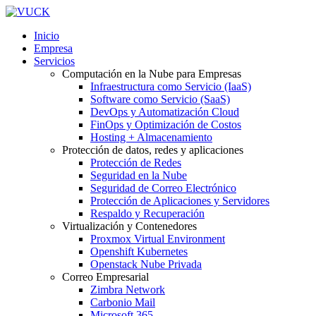
Inicio
Empresa
Servicios
Computación en la Nube para Empresas
Infraestructura como Servicio (IaaS)
Software como Servicio (SaaS)
DevOps y Automatización Cloud
FinOps y Optimización de Costos
Hosting + Almacenamiento
Protección de datos, redes y aplicaciones
Protección de Redes
Seguridad en la Nube
Seguridad de Correo Electrónico
Protección de Aplicaciones y Servidores
Respaldo y Recuperación
Virtualización y Contenedores
Proxmox Virtual Environment
Openshift Kubernetes
Openstack Nube Privada
Correo Empresarial
Zimbra Network
Carbonio Mail
Microsoft 365