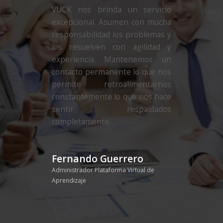
VUCK nos brinda un servicio
excepcional. Asumen con mucha
responsabilidad los problemas y
los resuelven con agilidad y
experiencia. Mantenemos un
contacto permanente lo que nos
permite retroalimentarnos
constantemente lo que nos hace
sentir respaldados
completamente.
Fernando Guerrero
Administrador Plataforma Virtual de
Aprendizaje