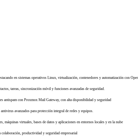
estacando en sistemas operativos Linux, virtualización, contenedores y automatización con Open
tactos, tareas, sincronización móvil y funciones avanzadas de seguridad.
res antispam con Proxmox Mail Gateway, con alta disponibilidad y seguridad
antivirus avanzados para protección integral de redes y equipos.
s, máquinas virtuales, bases de datos y aplicaciones en entornos locales y en la nube
 colaboración, productividad y seguridad empresarial