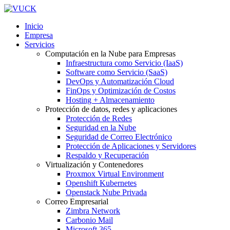
Inicio
Empresa
Servicios
Computación en la Nube para Empresas
Infraestructura como Servicio (IaaS)
Software como Servicio (SaaS)
DevOps y Automatización Cloud
FinOps y Optimización de Costos
Hosting + Almacenamiento
Protección de datos, redes y aplicaciones
Protección de Redes
Seguridad en la Nube
Seguridad de Correo Electrónico
Protección de Aplicaciones y Servidores
Respaldo y Recuperación
Virtualización y Contenedores
Proxmox Virtual Environment
Openshift Kubernetes
Openstack Nube Privada
Correo Empresarial
Zimbra Network
Carbonio Mail
Microsoft 365