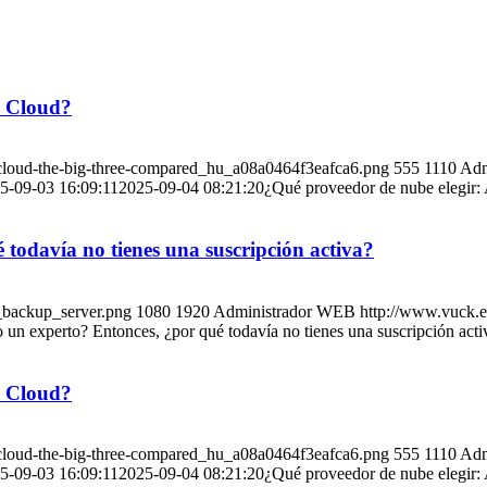
e Cloud?
-cloud-the-big-three-compared_hu_a08a0464f3eafca6.png
555
1110
Adm
5-09-03 16:09:11
2025-09-04 08:21:20
¿Qué proveedor de nube elegir
odavía no tienes una suscripción activa?
_backup_server.png
1080
1920
Administrador WEB
http://www.vuck.
n experto? Entonces, ¿por qué todavía no tienes una suscripción acti
e Cloud?
-cloud-the-big-three-compared_hu_a08a0464f3eafca6.png
555
1110
Adm
5-09-03 16:09:11
2025-09-04 08:21:20
¿Qué proveedor de nube elegir