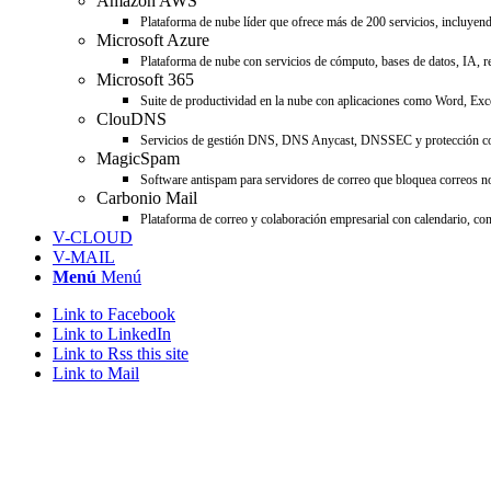
Amazon AWS
Plataforma de nube líder que ofrece más de 200 servicios, incluyend
Microsoft Azure
Plataforma de nube con servicios de cómputo, bases de datos, IA, re
Microsoft 365
Suite de productividad en la nube con aplicaciones como Word, Ex
ClouDNS
Servicios de gestión DNS, DNS Anycast, DNSSEC y protección cont
MagicSpam
Software antispam para servidores de correo que bloquea correos no
Carbonio Mail
Plataforma de correo y colaboración empresarial con calendario, co
V-CLOUD
V-MAIL
Menú
Menú
Link to Facebook
Link to LinkedIn
Link to Rss this site
Link to Mail