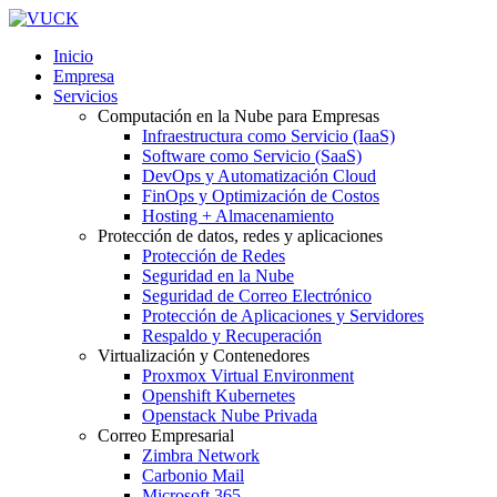
Inicio
Empresa
Servicios
Computación en la Nube para Empresas
Infraestructura como Servicio (IaaS)
Software como Servicio (SaaS)
DevOps y Automatización Cloud
FinOps y Optimización de Costos
Hosting + Almacenamiento
Protección de datos, redes y aplicaciones
Protección de Redes
Seguridad en la Nube
Seguridad de Correo Electrónico
Protección de Aplicaciones y Servidores
Respaldo y Recuperación
Virtualización y Contenedores
Proxmox Virtual Environment
Openshift Kubernetes
Openstack Nube Privada
Correo Empresarial
Zimbra Network
Carbonio Mail
Microsoft 365