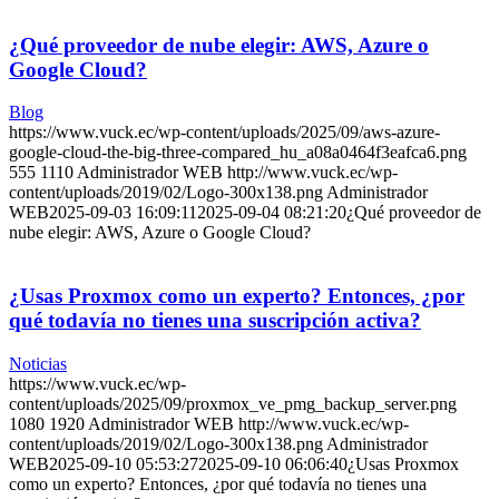
¿Qué proveedor de nube elegir: AWS, Azure o
Google Cloud?
Blog
https://www.vuck.ec/wp-content/uploads/2025/09/aws-azure-
google-cloud-the-big-three-compared_hu_a08a0464f3eafca6.png
555
1110
Administrador WEB
http://www.vuck.ec/wp-
content/uploads/2019/02/Logo-300x138.png
Administrador
WEB
2025-09-03 16:09:11
2025-09-04 08:21:20
¿Qué proveedor de
nube elegir: AWS, Azure o Google Cloud?
¿Usas Proxmox como un experto? Entonces, ¿por
qué todavía no tienes una suscripción activa?
Noticias
https://www.vuck.ec/wp-
content/uploads/2025/09/proxmox_ve_pmg_backup_server.png
1080
1920
Administrador WEB
http://www.vuck.ec/wp-
content/uploads/2019/02/Logo-300x138.png
Administrador
WEB
2025-09-10 05:53:27
2025-09-10 06:06:40
¿Usas Proxmox
como un experto? Entonces, ¿por qué todavía no tienes una