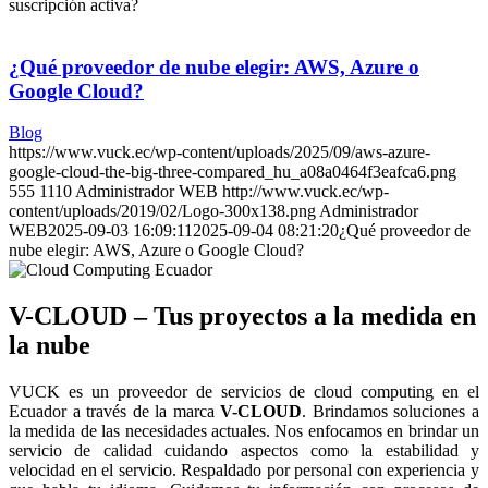
suscripción activa?
¿Qué proveedor de nube elegir: AWS, Azure o
Google Cloud?
Blog
https://www.vuck.ec/wp-content/uploads/2025/09/aws-azure-
google-cloud-the-big-three-compared_hu_a08a0464f3eafca6.png
555
1110
Administrador WEB
http://www.vuck.ec/wp-
content/uploads/2019/02/Logo-300x138.png
Administrador
WEB
2025-09-03 16:09:11
2025-09-04 08:21:20
¿Qué proveedor de
nube elegir: AWS, Azure o Google Cloud?
V-CLOUD – Tus proyectos a la medida en
la nube
VUCK es un proveedor de servicios de cloud computing en el
Ecuador a través de la marca
V-CLOUD
. Brindamos soluciones a
la medida de las necesidades actuales. Nos enfocamos en brindar un
servicio de calidad cuidando aspectos como la estabilidad y
velocidad en el servicio. Respaldado por personal con experiencia y