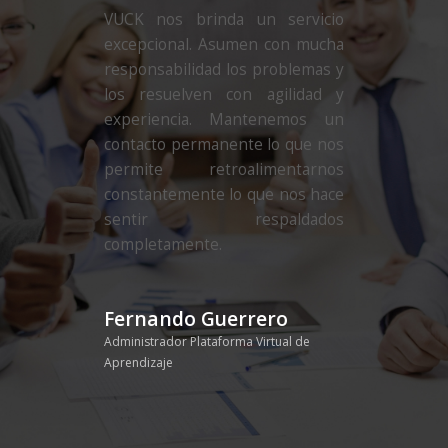
VUCK nos brinda un servicio
excepcional. Asumen con mucha
responsabilidad los problemas y
los resuelven con agilidad y
experiencia. Mantenemos un
contacto permanente lo que nos
permite retroalimentarnos
constantemente lo que nos hace
sentir respaldados
completamente.
Fernando Guerrero
Administrador Plataforma Virtual de
Aprendizaje