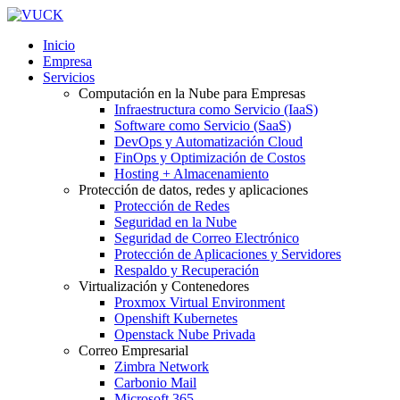
Inicio
Empresa
Servicios
Computación en la Nube para Empresas
Infraestructura como Servicio (IaaS)
Software como Servicio (SaaS)
DevOps y Automatización Cloud
FinOps y Optimización de Costos
Hosting + Almacenamiento
Protección de datos, redes y aplicaciones
Protección de Redes
Seguridad en la Nube
Seguridad de Correo Electrónico
Protección de Aplicaciones y Servidores
Respaldo y Recuperación
Virtualización y Contenedores
Proxmox Virtual Environment
Openshift Kubernetes
Openstack Nube Privada
Correo Empresarial
Zimbra Network
Carbonio Mail
Microsoft 365