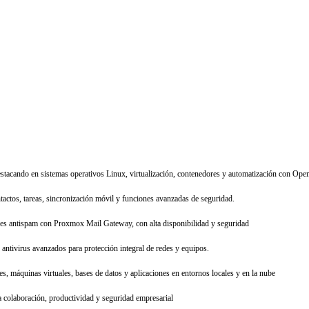
estacando en sistemas operativos Linux, virtualización, contenedores y automatización con Open
tactos, tareas, sincronización móvil y funciones avanzadas de seguridad.
res antispam con Proxmox Mail Gateway, con alta disponibilidad y seguridad
antivirus avanzados para protección integral de redes y equipos.
s, máquinas virtuales, bases de datos y aplicaciones en entornos locales y en la nube
 colaboración, productividad y seguridad empresarial