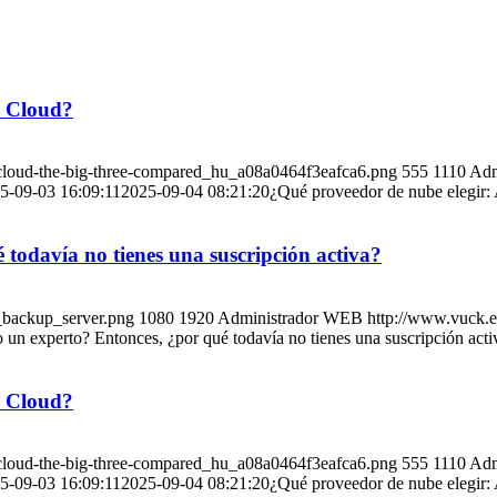
e Cloud?
-cloud-the-big-three-compared_hu_a08a0464f3eafca6.png
555
1110
Adm
5-09-03 16:09:11
2025-09-04 08:21:20
¿Qué proveedor de nube elegir
odavía no tienes una suscripción activa?
_backup_server.png
1080
1920
Administrador WEB
http://www.vuck.
n experto? Entonces, ¿por qué todavía no tienes una suscripción acti
e Cloud?
-cloud-the-big-three-compared_hu_a08a0464f3eafca6.png
555
1110
Adm
5-09-03 16:09:11
2025-09-04 08:21:20
¿Qué proveedor de nube elegir