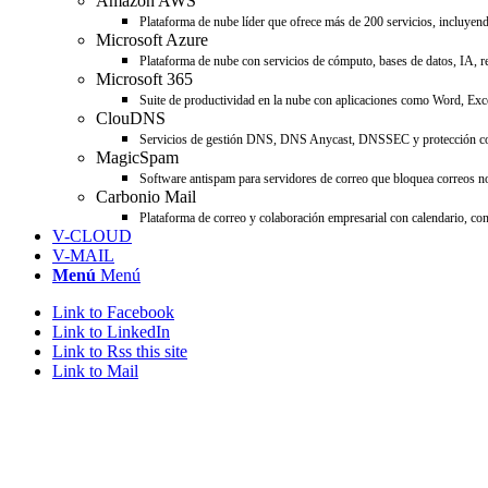
Amazon AWS
Plataforma de nube líder que ofrece más de 200 servicios, incluyend
Microsoft Azure
Plataforma de nube con servicios de cómputo, bases de datos, IA, re
Microsoft 365
Suite de productividad en la nube con aplicaciones como Word, Ex
ClouDNS
Servicios de gestión DNS, DNS Anycast, DNSSEC y protección cont
MagicSpam
Software antispam para servidores de correo que bloquea correos no
Carbonio Mail
Plataforma de correo y colaboración empresarial con calendario, co
V-CLOUD
V-MAIL
Menú
Menú
Link to Facebook
Link to LinkedIn
Link to Rss this site
Link to Mail