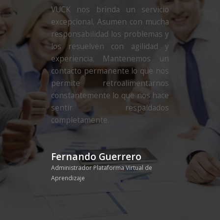
VUCK nos brinda un servicio
excepcional. Asumen con mucha
responsabilidad los problemas y
los resuelven con agilidad y
experiencia. Mantenemos un
contacto permanente lo que nos
permite retroalimentarnos
constantemente lo que nos hace
sentir respaldados
completamente.
Fernando Guerrero
Administrador Plataforma Virtual de
Aprendizaje