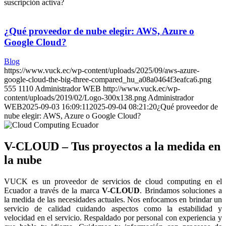
suscripción activa?
¿Qué proveedor de nube elegir: AWS, Azure o
Google Cloud?
Blog
https://www.vuck.ec/wp-content/uploads/2025/09/aws-azure-
google-cloud-the-big-three-compared_hu_a08a0464f3eafca6.png
555
1110
Administrador WEB
http://www.vuck.ec/wp-
content/uploads/2019/02/Logo-300x138.png
Administrador
WEB
2025-09-03 16:09:11
2025-09-04 08:21:20
¿Qué proveedor de
nube elegir: AWS, Azure o Google Cloud?
V-CLOUD – Tus proyectos a la medida en
la nube
VUCK es un proveedor de servicios de cloud computing en el
Ecuador a través de la marca
V-CLOUD
. Brindamos soluciones a
la medida de las necesidades actuales. Nos enfocamos en brindar un
servicio de calidad cuidando aspectos como la estabilidad y
velocidad en el servicio. Respaldado por personal con experiencia y