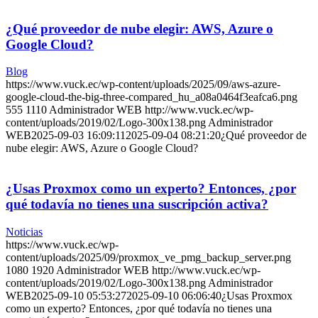
¿Qué proveedor de nube elegir: AWS, Azure o
Google Cloud?
Blog
https://www.vuck.ec/wp-content/uploads/2025/09/aws-azure-
google-cloud-the-big-three-compared_hu_a08a0464f3eafca6.png
555
1110
Administrador WEB
http://www.vuck.ec/wp-
content/uploads/2019/02/Logo-300x138.png
Administrador
WEB
2025-09-03 16:09:11
2025-09-04 08:21:20
¿Qué proveedor de
nube elegir: AWS, Azure o Google Cloud?
¿Usas Proxmox como un experto? Entonces, ¿por
qué todavía no tienes una suscripción activa?
Noticias
https://www.vuck.ec/wp-
content/uploads/2025/09/proxmox_ve_pmg_backup_server.png
1080
1920
Administrador WEB
http://www.vuck.ec/wp-
content/uploads/2019/02/Logo-300x138.png
Administrador
WEB
2025-09-10 05:53:27
2025-09-10 06:06:40
¿Usas Proxmox
como un experto? Entonces, ¿por qué todavía no tienes una