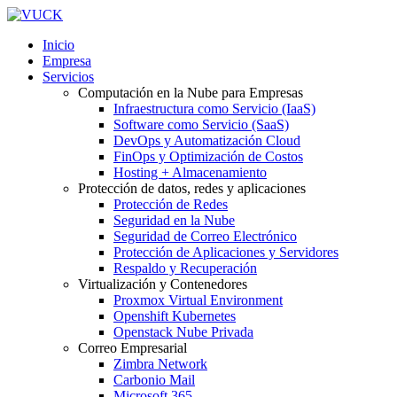
Inicio
Empresa
Servicios
Computación en la Nube para Empresas
Infraestructura como Servicio (IaaS)
Software como Servicio (SaaS)
DevOps y Automatización Cloud
FinOps y Optimización de Costos
Hosting + Almacenamiento
Protección de datos, redes y aplicaciones
Protección de Redes
Seguridad en la Nube
Seguridad de Correo Electrónico
Protección de Aplicaciones y Servidores
Respaldo y Recuperación
Virtualización y Contenedores
Proxmox Virtual Environment
Openshift Kubernetes
Openstack Nube Privada
Correo Empresarial
Zimbra Network
Carbonio Mail
Microsoft 365