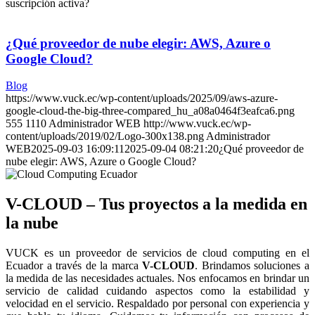
suscripción activa?
¿Qué proveedor de nube elegir: AWS, Azure o
Google Cloud?
Blog
https://www.vuck.ec/wp-content/uploads/2025/09/aws-azure-
google-cloud-the-big-three-compared_hu_a08a0464f3eafca6.png
555
1110
Administrador WEB
http://www.vuck.ec/wp-
content/uploads/2019/02/Logo-300x138.png
Administrador
WEB
2025-09-03 16:09:11
2025-09-04 08:21:20
¿Qué proveedor de
nube elegir: AWS, Azure o Google Cloud?
V-CLOUD – Tus proyectos a la medida en
la nube
VUCK es un proveedor de servicios de cloud computing en el
Ecuador a través de la marca
V-CLOUD
. Brindamos soluciones a
la medida de las necesidades actuales. Nos enfocamos en brindar un
servicio de calidad cuidando aspectos como la estabilidad y
velocidad en el servicio. Respaldado por personal con experiencia y