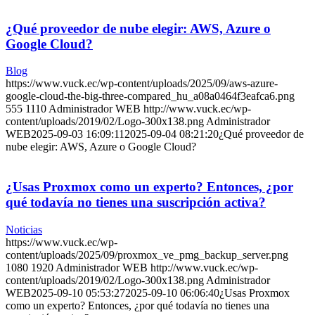
¿Qué proveedor de nube elegir: AWS, Azure o
Google Cloud?
Blog
https://www.vuck.ec/wp-content/uploads/2025/09/aws-azure-
google-cloud-the-big-three-compared_hu_a08a0464f3eafca6.png
555
1110
Administrador WEB
http://www.vuck.ec/wp-
content/uploads/2019/02/Logo-300x138.png
Administrador
WEB
2025-09-03 16:09:11
2025-09-04 08:21:20
¿Qué proveedor de
nube elegir: AWS, Azure o Google Cloud?
¿Usas Proxmox como un experto? Entonces, ¿por
qué todavía no tienes una suscripción activa?
Noticias
https://www.vuck.ec/wp-
content/uploads/2025/09/proxmox_ve_pmg_backup_server.png
1080
1920
Administrador WEB
http://www.vuck.ec/wp-
content/uploads/2019/02/Logo-300x138.png
Administrador
WEB
2025-09-10 05:53:27
2025-09-10 06:06:40
¿Usas Proxmox
como un experto? Entonces, ¿por qué todavía no tienes una