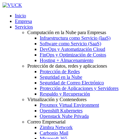
Inicio
Empresa
Servicios
Computación en la Nube para Empresas
Infraestructura como Servicio (IaaS)
Software como Servicio (SaaS)
DevOps y Automatización Cloud
FinOps y Optimización de Costos
Hosting + Almacenamiento
Protección de datos, redes y aplicaciones
Protección de Redes
Seguridad en la Nube
Seguridad de Correo Electrónico
Protección de Aplicaciones y Servidores
Respaldo y Recuperación
Virtualización y Contenedores
Proxmox Virtual Environment
Openshift Kubernetes
Openstack Nube Privada
Correo Empresarial
Zimbra Network
Carbonio Mail
Microsoft 365