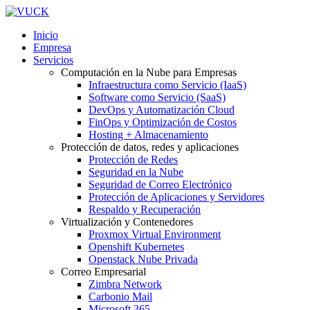
Inicio
Empresa
Servicios
Computación en la Nube para Empresas
Infraestructura como Servicio (IaaS)
Software como Servicio (SaaS)
DevOps y Automatización Cloud
FinOps y Optimización de Costos
Hosting + Almacenamiento
Protección de datos, redes y aplicaciones
Protección de Redes
Seguridad en la Nube
Seguridad de Correo Electrónico
Protección de Aplicaciones y Servidores
Respaldo y Recuperación
Virtualización y Contenedores
Proxmox Virtual Environment
Openshift Kubernetes
Openstack Nube Privada
Correo Empresarial
Zimbra Network
Carbonio Mail
Microsoft 365