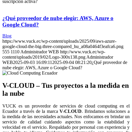
suscripción activa?
¿Qué proveedor de nube elegir: AWS, Azure o
Google Cloud?
Blog
https://www.vuck.ec/wp-content/uploads/2025/09/aws-azure-
google-cloud-the-big-three-compared_hu_a08a0464f3eafca6.png
555
1110
Administrador WEB
http://www.vuck.ec/wp-
content/uploads/2019/02/Logo-300x138.png
Administrador
WEB
2025-09-03 16:09:11
2025-09-04 08:21:20
¿Qué proveedor de
nube elegir: AWS, Azure o Google Cloud?
V-CLOUD – Tus proyectos a la medida en
la nube
VUCK es un proveedor de servicios de cloud computing en el
Ecuador a través de la marca
V-CLOUD
. Brindamos soluciones a
la medida de las necesidades actuales. Nos enfocamos en brindar un
servicio de calidad cuidando aspectos como la estabilidad y
velocidad en el servicio. Respaldado por personal con experiencia y