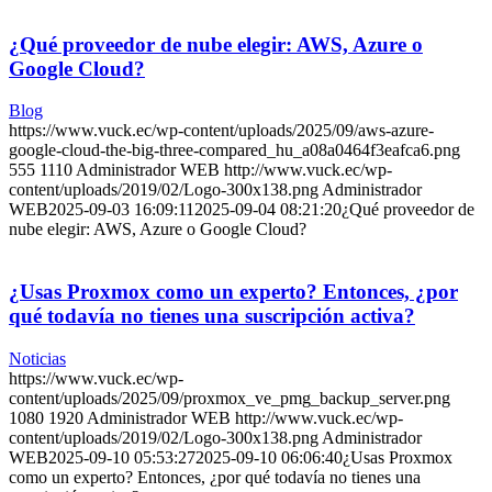
¿Qué proveedor de nube elegir: AWS, Azure o
Google Cloud?
Blog
https://www.vuck.ec/wp-content/uploads/2025/09/aws-azure-
google-cloud-the-big-three-compared_hu_a08a0464f3eafca6.png
555
1110
Administrador WEB
http://www.vuck.ec/wp-
content/uploads/2019/02/Logo-300x138.png
Administrador
WEB
2025-09-03 16:09:11
2025-09-04 08:21:20
¿Qué proveedor de
nube elegir: AWS, Azure o Google Cloud?
¿Usas Proxmox como un experto? Entonces, ¿por
qué todavía no tienes una suscripción activa?
Noticias
https://www.vuck.ec/wp-
content/uploads/2025/09/proxmox_ve_pmg_backup_server.png
1080
1920
Administrador WEB
http://www.vuck.ec/wp-
content/uploads/2019/02/Logo-300x138.png
Administrador
WEB
2025-09-10 05:53:27
2025-09-10 06:06:40
¿Usas Proxmox
como un experto? Entonces, ¿por qué todavía no tienes una