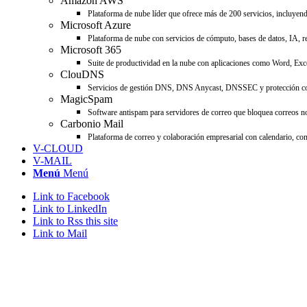
Amazon AWS
Plataforma de nube líder que ofrece más de 200 servicios, incluyend
Microsoft Azure
Plataforma de nube con servicios de cómputo, bases de datos, IA, re
Microsoft 365
Suite de productividad en la nube con aplicaciones como Word, Ex
ClouDNS
Servicios de gestión DNS, DNS Anycast, DNSSEC y protección cont
MagicSpam
Software antispam para servidores de correo que bloquea correos no
Carbonio Mail
Plataforma de correo y colaboración empresarial con calendario, co
V-CLOUD
V-MAIL
Menú
Menú
Link to Facebook
Link to LinkedIn
Link to Rss this site
Link to Mail