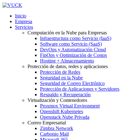
Inicio
Empresa
Servicios
Computación en la Nube para Empresas
Infraestructura como Servicio (IaaS)
Software como Servicio (SaaS)
DevOps y Automatización Cloud
FinOps y Optimización de Costos
Hosting + Almacenamiento
Protección de datos, redes y aplicaciones
Protección de Redes
Seguridad en la Nube
Seguridad de Correo Electrónico
Protección de Aplicaciones y Servidores
Respaldo y Recuperación
Virtualización y Contenedores
Proxmox Virtual Environment
Openshift Kubernetes
Openstack Nube Privada
Correo Empresarial
Zimbra Network
Carbonio Mail
Microsoft 365