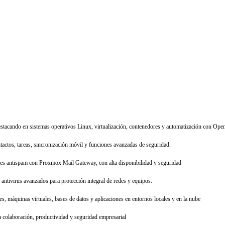
estacando en sistemas operativos Linux, virtualización, contenedores y automatización con Open
tactos, tareas, sincronización móvil y funciones avanzadas de seguridad.
res antispam con Proxmox Mail Gateway, con alta disponibilidad y seguridad
antivirus avanzados para protección integral de redes y equipos.
s, máquinas virtuales, bases de datos y aplicaciones en entornos locales y en la nube
 colaboración, productividad y seguridad empresarial