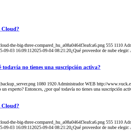
e Cloud?
-cloud-the-big-three-compared_hu_a08a0464f3eafca6.png
555
1110
Adm
5-09-03 16:09:11
2025-09-04 08:21:20
¿Qué proveedor de nube elegir
odavía no tienes una suscripción activa?
_backup_server.png
1080
1920
Administrador WEB
http://www.vuck.
n experto? Entonces, ¿por qué todavía no tienes una suscripción acti
e Cloud?
-cloud-the-big-three-compared_hu_a08a0464f3eafca6.png
555
1110
Adm
5-09-03 16:09:11
2025-09-04 08:21:20
¿Qué proveedor de nube elegir