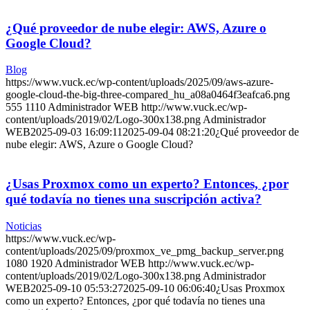
¿Qué proveedor de nube elegir: AWS, Azure o
Google Cloud?
Blog
https://www.vuck.ec/wp-content/uploads/2025/09/aws-azure-
google-cloud-the-big-three-compared_hu_a08a0464f3eafca6.png
555
1110
Administrador WEB
http://www.vuck.ec/wp-
content/uploads/2019/02/Logo-300x138.png
Administrador
WEB
2025-09-03 16:09:11
2025-09-04 08:21:20
¿Qué proveedor de
nube elegir: AWS, Azure o Google Cloud?
¿Usas Proxmox como un experto? Entonces, ¿por
qué todavía no tienes una suscripción activa?
Noticias
https://www.vuck.ec/wp-
content/uploads/2025/09/proxmox_ve_pmg_backup_server.png
1080
1920
Administrador WEB
http://www.vuck.ec/wp-
content/uploads/2019/02/Logo-300x138.png
Administrador
WEB
2025-09-10 05:53:27
2025-09-10 06:06:40
¿Usas Proxmox
como un experto? Entonces, ¿por qué todavía no tienes una