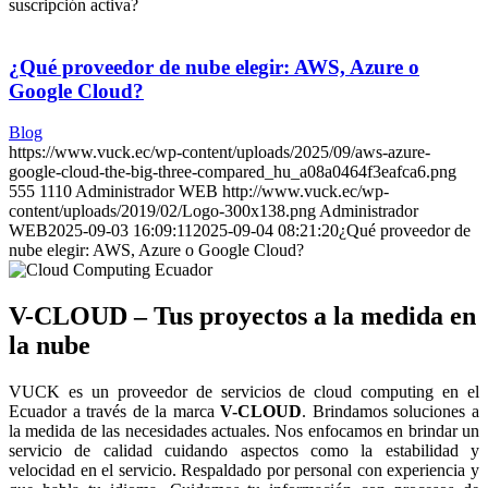
suscripción activa?
¿Qué proveedor de nube elegir: AWS, Azure o
Google Cloud?
Blog
https://www.vuck.ec/wp-content/uploads/2025/09/aws-azure-
google-cloud-the-big-three-compared_hu_a08a0464f3eafca6.png
555
1110
Administrador WEB
http://www.vuck.ec/wp-
content/uploads/2019/02/Logo-300x138.png
Administrador
WEB
2025-09-03 16:09:11
2025-09-04 08:21:20
¿Qué proveedor de
nube elegir: AWS, Azure o Google Cloud?
V-CLOUD – Tus proyectos a la medida en
la nube
VUCK es un proveedor de servicios de cloud computing en el
Ecuador a través de la marca
V-CLOUD
. Brindamos soluciones a
la medida de las necesidades actuales. Nos enfocamos en brindar un
servicio de calidad cuidando aspectos como la estabilidad y
velocidad en el servicio. Respaldado por personal con experiencia y