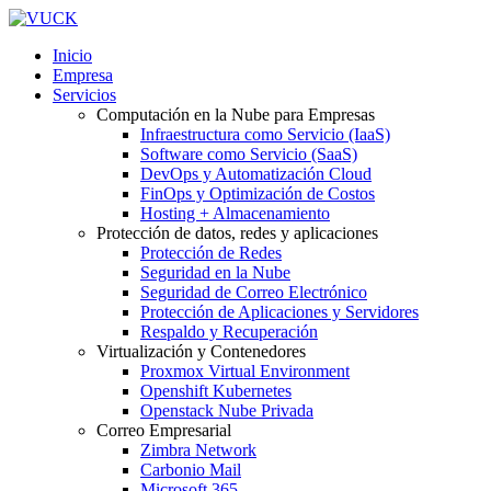
Inicio
Empresa
Servicios
Computación en la Nube para Empresas
Infraestructura como Servicio (IaaS)
Software como Servicio (SaaS)
DevOps y Automatización Cloud
FinOps y Optimización de Costos
Hosting + Almacenamiento
Protección de datos, redes y aplicaciones
Protección de Redes
Seguridad en la Nube
Seguridad de Correo Electrónico
Protección de Aplicaciones y Servidores
Respaldo y Recuperación
Virtualización y Contenedores
Proxmox Virtual Environment
Openshift Kubernetes
Openstack Nube Privada
Correo Empresarial
Zimbra Network
Carbonio Mail
Microsoft 365