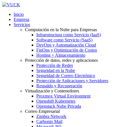
Inicio
Empresa
Servicios
Computación en la Nube para Empresas
Infraestructura como Servicio (IaaS)
Software como Servicio (SaaS)
DevOps y Automatización Cloud
FinOps y Optimización de Costos
Hosting + Almacenamiento
Protección de datos, redes y aplicaciones
Protección de Redes
Seguridad en la Nube
Seguridad de Correo Electrónico
Protección de Aplicaciones y Servidores
Respaldo y Recuperación
Virtualización y Contenedores
Proxmox Virtual Environment
Openshift Kubernetes
Openstack Nube Privada
Correo Empresarial
Zimbra Network
Carbonio Mail
Microsoft 365