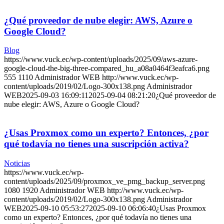
¿Qué proveedor de nube elegir: AWS, Azure o
Google Cloud?
Blog
https://www.vuck.ec/wp-content/uploads/2025/09/aws-azure-
google-cloud-the-big-three-compared_hu_a08a0464f3eafca6.png
555
1110
Administrador WEB
http://www.vuck.ec/wp-
content/uploads/2019/02/Logo-300x138.png
Administrador
WEB
2025-09-03 16:09:11
2025-09-04 08:21:20
¿Qué proveedor de
nube elegir: AWS, Azure o Google Cloud?
¿Usas Proxmox como un experto? Entonces, ¿por
qué todavía no tienes una suscripción activa?
Noticias
https://www.vuck.ec/wp-
content/uploads/2025/09/proxmox_ve_pmg_backup_server.png
1080
1920
Administrador WEB
http://www.vuck.ec/wp-
content/uploads/2019/02/Logo-300x138.png
Administrador
WEB
2025-09-10 05:53:27
2025-09-10 06:06:40
¿Usas Proxmox
como un experto? Entonces, ¿por qué todavía no tienes una