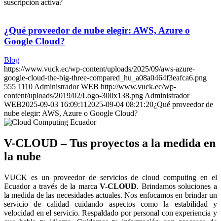
suscripción activa?
¿Qué proveedor de nube elegir: AWS, Azure o
Google Cloud?
Blog
https://www.vuck.ec/wp-content/uploads/2025/09/aws-azure-
google-cloud-the-big-three-compared_hu_a08a0464f3eafca6.png
555
1110
Administrador WEB
http://www.vuck.ec/wp-
content/uploads/2019/02/Logo-300x138.png
Administrador
WEB
2025-09-03 16:09:11
2025-09-04 08:21:20
¿Qué proveedor de
nube elegir: AWS, Azure o Google Cloud?
V-CLOUD – Tus proyectos a la medida en
la nube
VUCK es un proveedor de servicios de cloud computing en el
Ecuador a través de la marca
V-CLOUD
. Brindamos soluciones a
la medida de las necesidades actuales. Nos enfocamos en brindar un
servicio de calidad cuidando aspectos como la estabilidad y
velocidad en el servicio. Respaldado por personal con experiencia y