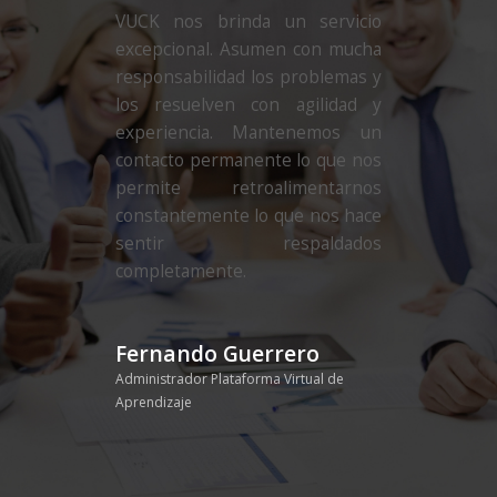
VUCK nos brinda un servicio
excepcional. Asumen con mucha
responsabilidad los problemas y
los resuelven con agilidad y
experiencia. Mantenemos un
contacto permanente lo que nos
permite retroalimentarnos
constantemente lo que nos hace
sentir respaldados
completamente.
Fernando Guerrero
Administrador Plataforma Virtual de
Aprendizaje