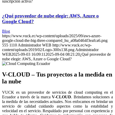
suscripción activa?
¿Qué proveedor de nube elegir: AWS, Azure o
Google Cloud?
Blog
https://www.vuck.ec/wp-content/uploads/2025/09/aws-azure-
google-cloud-the-big-three-compared_hu_a08a0464f3eafca6.png
555
1110
Administrador WEB
http://www.vuck.ec/wp-
content/uploads/2019/02/Logo-300x138.png
Administrador
WEB
2025-09-03 16:09:11
2025-09-04 08:21:20
¿Qué proveedor de
nube elegir: AWS, Azure o Google Cloud?
V-CLOUD – Tus proyectos a la medida en
la nube
VUCK es un proveedor de servicios de cloud computing en el
Ecuador a través de la marca
V-CLOUD
. Brindamos soluciones a
la medida de las necesidades actuales. Nos enfocamos en brindar un
servicio de calidad cuidando aspectos como la estabilidad y
velocidad en el servicio. Respaldado por personal con experiencia y