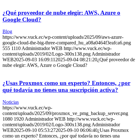
¿Qué proveedor de nube elegir: AWS, Azure o
Google Cloud?
Blog
https://www.vuck.ec/wp-content/uploads/2025/09/aws-azure-
google-cloud-the-big-three-compared_hu_a08a0464f3eafca6.png
555
1110
Administrador WEB
http://www.vuck.ec/wp-
content/uploads/2019/02/Logo-300x138.png
Administrador
WEB
2025-09-03 16:09:11
2025-09-04 08:21:20
¿Qué proveedor de
nube elegir: AWS, Azure o Google Cloud?
¿Usas Proxmox como un experto? Entonces, ¿por
qué todavía no tienes una suscripción activa?
Noticias
https://www.vuck.ec/wp-
content/uploads/2025/09/proxmox_ve_pmg_backup_server.png
1080
1920
Administrador WEB
http://www.vuck.ec/wp-
content/uploads/2019/02/Logo-300x138.png
Administrador
WEB
2025-09-10 05:53:27
2025-09-10 06:06:40
¿Usas Proxmox
como un experto? Entonces, ¿por qué todavía no tienes una