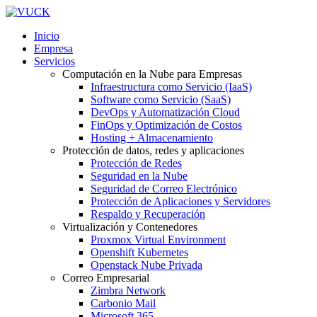
Inicio
Empresa
Servicios
Computación en la Nube para Empresas
Infraestructura como Servicio (IaaS)
Software como Servicio (SaaS)
DevOps y Automatización Cloud
FinOps y Optimización de Costos
Hosting + Almacenamiento
Protección de datos, redes y aplicaciones
Protección de Redes
Seguridad en la Nube
Seguridad de Correo Electrónico
Protección de Aplicaciones y Servidores
Respaldo y Recuperación
Virtualización y Contenedores
Proxmox Virtual Environment
Openshift Kubernetes
Openstack Nube Privada
Correo Empresarial
Zimbra Network
Carbonio Mail
Microsoft 365