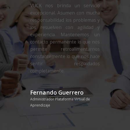
VUCK nos brinda un servicio
excepcional. Asumen con mucha
responsabilidad los problemas y
los resuelven con agilidad y
experiencia. Mantenemos un
contacto permanente lo que nos
permite retroalimentarnos
constantemente lo que nos hace
sentir respaldados
completamente.
Fernando Guerrero
Administrador Plataforma Virtual de
Aprendizaje