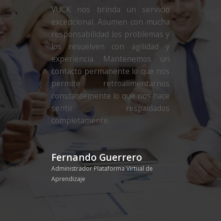
VUCK nos brinda un servicio
excepcional. Asumen con mucha
responsabilidad los problemas y
los resuelven con agilidad y
experiencia. Mantenemos un
contacto permanente lo que nos
permite retroalimentarnos
constantemente lo que nos hace
sentir respaldados
completamente.
Fernando Guerrero
Administrador Plataforma Virtual de
Aprendizaje