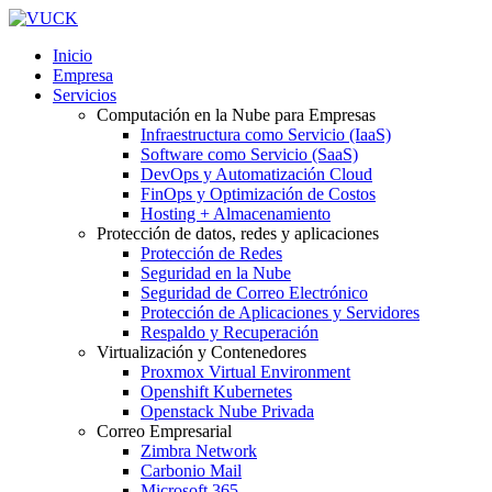
Inicio
Empresa
Servicios
Computación en la Nube para Empresas
Infraestructura como Servicio (IaaS)
Software como Servicio (SaaS)
DevOps y Automatización Cloud
FinOps y Optimización de Costos
Hosting + Almacenamiento
Protección de datos, redes y aplicaciones
Protección de Redes
Seguridad en la Nube
Seguridad de Correo Electrónico
Protección de Aplicaciones y Servidores
Respaldo y Recuperación
Virtualización y Contenedores
Proxmox Virtual Environment
Openshift Kubernetes
Openstack Nube Privada
Correo Empresarial
Zimbra Network
Carbonio Mail
Microsoft 365