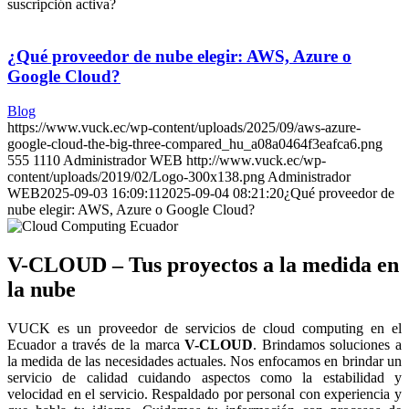
suscripción activa?
¿Qué proveedor de nube elegir: AWS, Azure o
Google Cloud?
Blog
https://www.vuck.ec/wp-content/uploads/2025/09/aws-azure-
google-cloud-the-big-three-compared_hu_a08a0464f3eafca6.png
555
1110
Administrador WEB
http://www.vuck.ec/wp-
content/uploads/2019/02/Logo-300x138.png
Administrador
WEB
2025-09-03 16:09:11
2025-09-04 08:21:20
¿Qué proveedor de
nube elegir: AWS, Azure o Google Cloud?
V-CLOUD – Tus proyectos a la medida en
la nube
VUCK es un proveedor de servicios de cloud computing en el
Ecuador a través de la marca
V-CLOUD
. Brindamos soluciones a
la medida de las necesidades actuales. Nos enfocamos en brindar un
servicio de calidad cuidando aspectos como la estabilidad y
velocidad en el servicio. Respaldado por personal con experiencia y