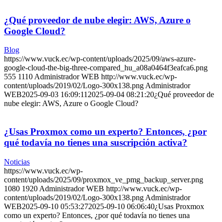
¿Qué proveedor de nube elegir: AWS, Azure o
Google Cloud?
Blog
https://www.vuck.ec/wp-content/uploads/2025/09/aws-azure-
google-cloud-the-big-three-compared_hu_a08a0464f3eafca6.png
555
1110
Administrador WEB
http://www.vuck.ec/wp-
content/uploads/2019/02/Logo-300x138.png
Administrador
WEB
2025-09-03 16:09:11
2025-09-04 08:21:20
¿Qué proveedor de
nube elegir: AWS, Azure o Google Cloud?
¿Usas Proxmox como un experto? Entonces, ¿por
qué todavía no tienes una suscripción activa?
Noticias
https://www.vuck.ec/wp-
content/uploads/2025/09/proxmox_ve_pmg_backup_server.png
1080
1920
Administrador WEB
http://www.vuck.ec/wp-
content/uploads/2019/02/Logo-300x138.png
Administrador
WEB
2025-09-10 05:53:27
2025-09-10 06:06:40
¿Usas Proxmox
como un experto? Entonces, ¿por qué todavía no tienes una