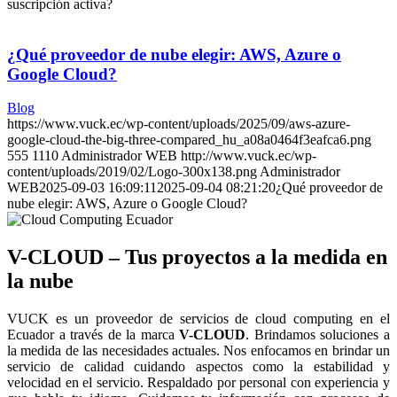
suscripción activa?
¿Qué proveedor de nube elegir: AWS, Azure o
Google Cloud?
Blog
https://www.vuck.ec/wp-content/uploads/2025/09/aws-azure-
google-cloud-the-big-three-compared_hu_a08a0464f3eafca6.png
555
1110
Administrador WEB
http://www.vuck.ec/wp-
content/uploads/2019/02/Logo-300x138.png
Administrador
WEB
2025-09-03 16:09:11
2025-09-04 08:21:20
¿Qué proveedor de
nube elegir: AWS, Azure o Google Cloud?
V-CLOUD – Tus proyectos a la medida en
la nube
VUCK es un proveedor de servicios de cloud computing en el
Ecuador a través de la marca
V-CLOUD
. Brindamos soluciones a
la medida de las necesidades actuales. Nos enfocamos en brindar un
servicio de calidad cuidando aspectos como la estabilidad y
velocidad en el servicio. Respaldado por personal con experiencia y