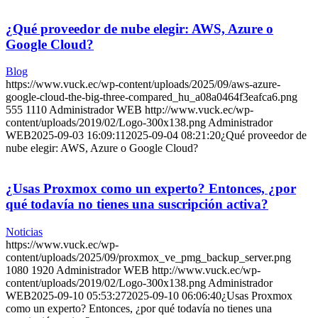
¿Qué proveedor de nube elegir: AWS, Azure o
Google Cloud?
Blog
https://www.vuck.ec/wp-content/uploads/2025/09/aws-azure-
google-cloud-the-big-three-compared_hu_a08a0464f3eafca6.png
555
1110
Administrador WEB
http://www.vuck.ec/wp-
content/uploads/2019/02/Logo-300x138.png
Administrador
WEB
2025-09-03 16:09:11
2025-09-04 08:21:20
¿Qué proveedor de
nube elegir: AWS, Azure o Google Cloud?
¿Usas Proxmox como un experto? Entonces, ¿por
qué todavía no tienes una suscripción activa?
Noticias
https://www.vuck.ec/wp-
content/uploads/2025/09/proxmox_ve_pmg_backup_server.png
1080
1920
Administrador WEB
http://www.vuck.ec/wp-
content/uploads/2019/02/Logo-300x138.png
Administrador
WEB
2025-09-10 05:53:27
2025-09-10 06:06:40
¿Usas Proxmox
como un experto? Entonces, ¿por qué todavía no tienes una