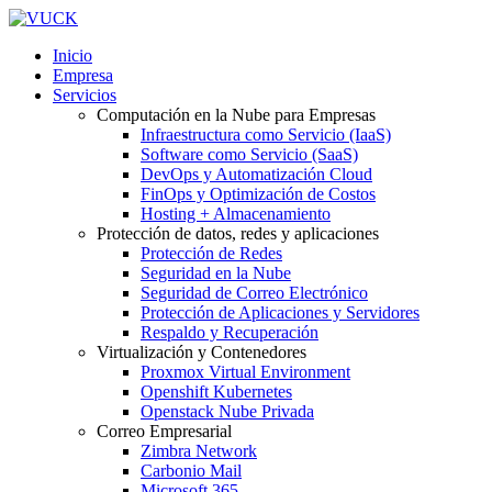
Inicio
Empresa
Servicios
Computación en la Nube para Empresas
Infraestructura como Servicio (IaaS)
Software como Servicio (SaaS)
DevOps y Automatización Cloud
FinOps y Optimización de Costos
Hosting + Almacenamiento
Protección de datos, redes y aplicaciones
Protección de Redes
Seguridad en la Nube
Seguridad de Correo Electrónico
Protección de Aplicaciones y Servidores
Respaldo y Recuperación
Virtualización y Contenedores
Proxmox Virtual Environment
Openshift Kubernetes
Openstack Nube Privada
Correo Empresarial
Zimbra Network
Carbonio Mail
Microsoft 365