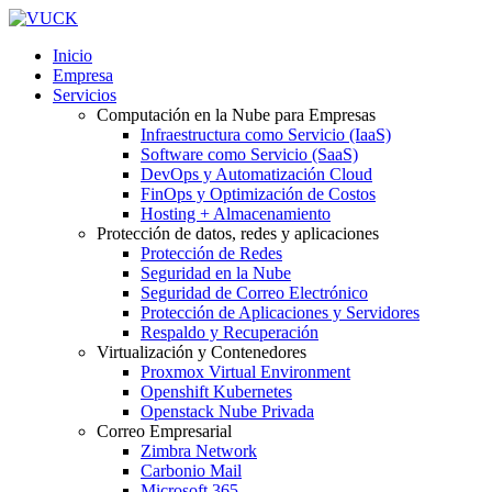
Inicio
Empresa
Servicios
Computación en la Nube para Empresas
Infraestructura como Servicio (IaaS)
Software como Servicio (SaaS)
DevOps y Automatización Cloud
FinOps y Optimización de Costos
Hosting + Almacenamiento
Protección de datos, redes y aplicaciones
Protección de Redes
Seguridad en la Nube
Seguridad de Correo Electrónico
Protección de Aplicaciones y Servidores
Respaldo y Recuperación
Virtualización y Contenedores
Proxmox Virtual Environment
Openshift Kubernetes
Openstack Nube Privada
Correo Empresarial
Zimbra Network
Carbonio Mail
Microsoft 365