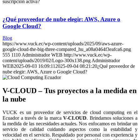
suscripción activa?
¿Qué proveedor de nube elegir: AWS, Azure o
Google Cloud?
Blog
https://www.vuck.ec/wp-content/uploads/2025/09/aws-azure-
google-cloud-the-big-three-compared_hu_a08a0464f3eafca6.png
555
1110
Administrador WEB
http://www.vuck.ec/wp-
content/uploads/2019/02/Logo-300x138.png
Administrador
WEB
2025-09-03 16:09:11
2025-09-04 08:21:20
¿Qué proveedor de
nube elegir: AWS, Azure o Google Cloud?
V-CLOUD – Tus proyectos a la medida en
la nube
VUCK es un proveedor de servicios de cloud computing en el
Ecuador a través de la marca
V-CLOUD
. Brindamos soluciones a
la medida de las necesidades actuales. Nos enfocamos en brindar un
servicio de calidad cuidando aspectos como la estabilidad y
velocidad en el servicio. Respaldado por personal con experiencia y