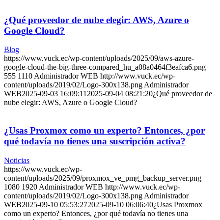
¿Qué proveedor de nube elegir: AWS, Azure o
Google Cloud?
Blog
https://www.vuck.ec/wp-content/uploads/2025/09/aws-azure-
google-cloud-the-big-three-compared_hu_a08a0464f3eafca6.png
555
1110
Administrador WEB
http://www.vuck.ec/wp-
content/uploads/2019/02/Logo-300x138.png
Administrador
WEB
2025-09-03 16:09:11
2025-09-04 08:21:20
¿Qué proveedor de
nube elegir: AWS, Azure o Google Cloud?
¿Usas Proxmox como un experto? Entonces, ¿por
qué todavía no tienes una suscripción activa?
Noticias
https://www.vuck.ec/wp-
content/uploads/2025/09/proxmox_ve_pmg_backup_server.png
1080
1920
Administrador WEB
http://www.vuck.ec/wp-
content/uploads/2019/02/Logo-300x138.png
Administrador
WEB
2025-09-10 05:53:27
2025-09-10 06:06:40
¿Usas Proxmox
como un experto? Entonces, ¿por qué todavía no tienes una