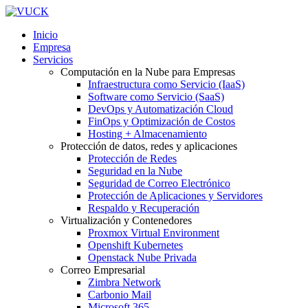
Inicio
Empresa
Servicios
Computación en la Nube para Empresas
Infraestructura como Servicio (IaaS)
Software como Servicio (SaaS)
DevOps y Automatización Cloud
FinOps y Optimización de Costos
Hosting + Almacenamiento
Protección de datos, redes y aplicaciones
Protección de Redes
Seguridad en la Nube
Seguridad de Correo Electrónico
Protección de Aplicaciones y Servidores
Respaldo y Recuperación
Virtualización y Contenedores
Proxmox Virtual Environment
Openshift Kubernetes
Openstack Nube Privada
Correo Empresarial
Zimbra Network
Carbonio Mail
Microsoft 365