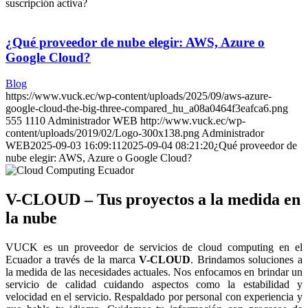
suscripción activa?
¿Qué proveedor de nube elegir: AWS, Azure o
Google Cloud?
Blog
https://www.vuck.ec/wp-content/uploads/2025/09/aws-azure-
google-cloud-the-big-three-compared_hu_a08a0464f3eafca6.png
555
1110
Administrador WEB
http://www.vuck.ec/wp-
content/uploads/2019/02/Logo-300x138.png
Administrador
WEB
2025-09-03 16:09:11
2025-09-04 08:21:20
¿Qué proveedor de
nube elegir: AWS, Azure o Google Cloud?
V-CLOUD – Tus proyectos a la medida en
la nube
VUCK es un proveedor de servicios de cloud computing en el
Ecuador a través de la marca
V-CLOUD
. Brindamos soluciones a
la medida de las necesidades actuales. Nos enfocamos en brindar un
servicio de calidad cuidando aspectos como la estabilidad y
velocidad en el servicio. Respaldado por personal con experiencia y