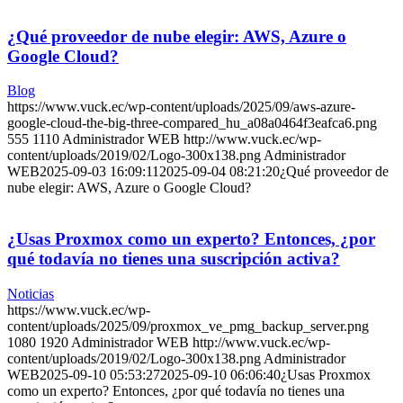
¿Qué proveedor de nube elegir: AWS, Azure o
Google Cloud?
Blog
https://www.vuck.ec/wp-content/uploads/2025/09/aws-azure-
google-cloud-the-big-three-compared_hu_a08a0464f3eafca6.png
555
1110
Administrador WEB
http://www.vuck.ec/wp-
content/uploads/2019/02/Logo-300x138.png
Administrador
WEB
2025-09-03 16:09:11
2025-09-04 08:21:20
¿Qué proveedor de
nube elegir: AWS, Azure o Google Cloud?
¿Usas Proxmox como un experto? Entonces, ¿por
qué todavía no tienes una suscripción activa?
Noticias
https://www.vuck.ec/wp-
content/uploads/2025/09/proxmox_ve_pmg_backup_server.png
1080
1920
Administrador WEB
http://www.vuck.ec/wp-
content/uploads/2019/02/Logo-300x138.png
Administrador
WEB
2025-09-10 05:53:27
2025-09-10 06:06:40
¿Usas Proxmox
como un experto? Entonces, ¿por qué todavía no tienes una