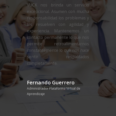
VUCK nos brinda un servicio
excepcional. Asumen con mucha
responsabilidad los problemas y
los resuelven con agilidad y
experiencia. Mantenemos un
contacto permanente lo que nos
permite retroalimentarnos
constantemente lo que nos hace
sentir respaldados
completamente.
Fernando Guerrero
Administrador Plataforma Virtual de
Aprendizaje