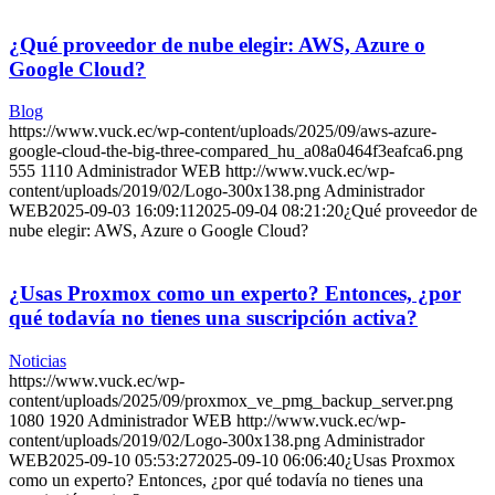
¿Qué proveedor de nube elegir: AWS, Azure o
Google Cloud?
Blog
https://www.vuck.ec/wp-content/uploads/2025/09/aws-azure-
google-cloud-the-big-three-compared_hu_a08a0464f3eafca6.png
555
1110
Administrador WEB
http://www.vuck.ec/wp-
content/uploads/2019/02/Logo-300x138.png
Administrador
WEB
2025-09-03 16:09:11
2025-09-04 08:21:20
¿Qué proveedor de
nube elegir: AWS, Azure o Google Cloud?
¿Usas Proxmox como un experto? Entonces, ¿por
qué todavía no tienes una suscripción activa?
Noticias
https://www.vuck.ec/wp-
content/uploads/2025/09/proxmox_ve_pmg_backup_server.png
1080
1920
Administrador WEB
http://www.vuck.ec/wp-
content/uploads/2019/02/Logo-300x138.png
Administrador
WEB
2025-09-10 05:53:27
2025-09-10 06:06:40
¿Usas Proxmox
como un experto? Entonces, ¿por qué todavía no tienes una