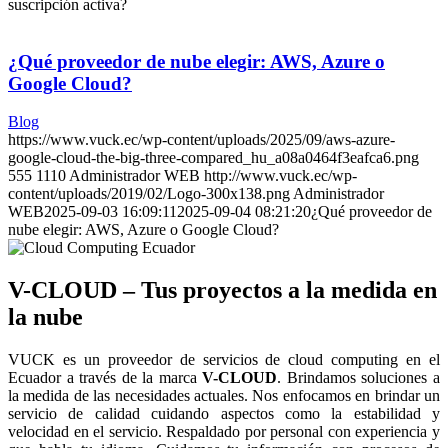
suscripción activa?
¿Qué proveedor de nube elegir: AWS, Azure o
Google Cloud?
Blog
https://www.vuck.ec/wp-content/uploads/2025/09/aws-azure-
google-cloud-the-big-three-compared_hu_a08a0464f3eafca6.png
555
1110
Administrador WEB
http://www.vuck.ec/wp-
content/uploads/2019/02/Logo-300x138.png
Administrador
WEB
2025-09-03 16:09:11
2025-09-04 08:21:20
¿Qué proveedor de
nube elegir: AWS, Azure o Google Cloud?
V-CLOUD – Tus proyectos a la medida en
la nube
VUCK es un proveedor de servicios de cloud computing en el
Ecuador a través de la marca
V-CLOUD
. Brindamos soluciones a
la medida de las necesidades actuales. Nos enfocamos en brindar un
servicio de calidad cuidando aspectos como la estabilidad y
velocidad en el servicio. Respaldado por personal con experiencia y