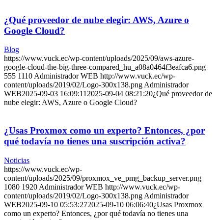
¿Qué proveedor de nube elegir: AWS, Azure o
Google Cloud?
Blog
https://www.vuck.ec/wp-content/uploads/2025/09/aws-azure-
google-cloud-the-big-three-compared_hu_a08a0464f3eafca6.png
555
1110
Administrador WEB
http://www.vuck.ec/wp-
content/uploads/2019/02/Logo-300x138.png
Administrador
WEB
2025-09-03 16:09:11
2025-09-04 08:21:20
¿Qué proveedor de
nube elegir: AWS, Azure o Google Cloud?
¿Usas Proxmox como un experto? Entonces, ¿por
qué todavía no tienes una suscripción activa?
Noticias
https://www.vuck.ec/wp-
content/uploads/2025/09/proxmox_ve_pmg_backup_server.png
1080
1920
Administrador WEB
http://www.vuck.ec/wp-
content/uploads/2019/02/Logo-300x138.png
Administrador
WEB
2025-09-10 05:53:27
2025-09-10 06:06:40
¿Usas Proxmox
como un experto? Entonces, ¿por qué todavía no tienes una