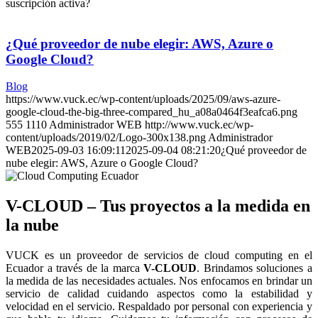
suscripción activa?
¿Qué proveedor de nube elegir: AWS, Azure o
Google Cloud?
Blog
https://www.vuck.ec/wp-content/uploads/2025/09/aws-azure-
google-cloud-the-big-three-compared_hu_a08a0464f3eafca6.png
555
1110
Administrador WEB
http://www.vuck.ec/wp-
content/uploads/2019/02/Logo-300x138.png
Administrador
WEB
2025-09-03 16:09:11
2025-09-04 08:21:20
¿Qué proveedor de
nube elegir: AWS, Azure o Google Cloud?
V-CLOUD – Tus proyectos a la medida en
la nube
VUCK es un proveedor de servicios de cloud computing en el
Ecuador a través de la marca
V-CLOUD
. Brindamos soluciones a
la medida de las necesidades actuales. Nos enfocamos en brindar un
servicio de calidad cuidando aspectos como la estabilidad y
velocidad en el servicio. Respaldado por personal con experiencia y