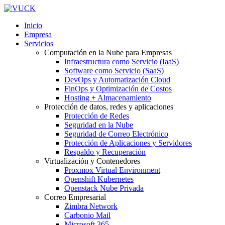
Inicio
Empresa
Servicios
Computación en la Nube para Empresas
Infraestructura como Servicio (IaaS)
Software como Servicio (SaaS)
DevOps y Automatización Cloud
FinOps y Optimización de Costos
Hosting + Almacenamiento
Protección de datos, redes y aplicaciones
Protección de Redes
Seguridad en la Nube
Seguridad de Correo Electrónico
Protección de Aplicaciones y Servidores
Respaldo y Recuperación
Virtualización y Contenedores
Proxmox Virtual Environment
Openshift Kubernetes
Openstack Nube Privada
Correo Empresarial
Zimbra Network
Carbonio Mail
Microsoft 365