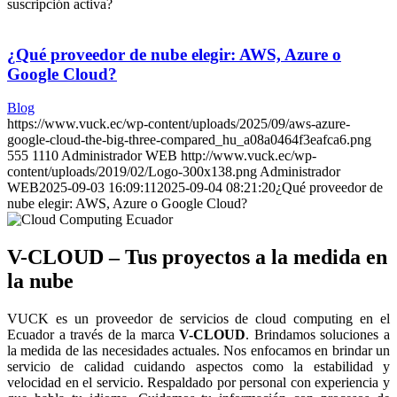
suscripción activa?
¿Qué proveedor de nube elegir: AWS, Azure o
Google Cloud?
Blog
https://www.vuck.ec/wp-content/uploads/2025/09/aws-azure-
google-cloud-the-big-three-compared_hu_a08a0464f3eafca6.png
555
1110
Administrador WEB
http://www.vuck.ec/wp-
content/uploads/2019/02/Logo-300x138.png
Administrador
WEB
2025-09-03 16:09:11
2025-09-04 08:21:20
¿Qué proveedor de
nube elegir: AWS, Azure o Google Cloud?
V-CLOUD – Tus proyectos a la medida en
la nube
VUCK es un proveedor de servicios de cloud computing en el
Ecuador a través de la marca
V-CLOUD
. Brindamos soluciones a
la medida de las necesidades actuales. Nos enfocamos en brindar un
servicio de calidad cuidando aspectos como la estabilidad y
velocidad en el servicio. Respaldado por personal con experiencia y