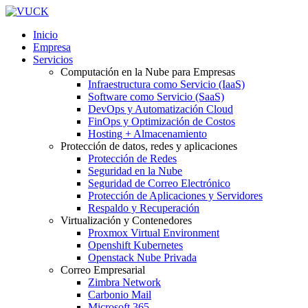
Inicio
Empresa
Servicios
Computación en la Nube para Empresas
Infraestructura como Servicio (IaaS)
Software como Servicio (SaaS)
DevOps y Automatización Cloud
FinOps y Optimización de Costos
Hosting + Almacenamiento
Protección de datos, redes y aplicaciones
Protección de Redes
Seguridad en la Nube
Seguridad de Correo Electrónico
Protección de Aplicaciones y Servidores
Respaldo y Recuperación
Virtualización y Contenedores
Proxmox Virtual Environment
Openshift Kubernetes
Openstack Nube Privada
Correo Empresarial
Zimbra Network
Carbonio Mail
Microsoft 365