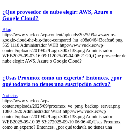
¿Qué proveedor de nube elegir: AWS, Azure o
Google Cloud?
Blog
https://www.vuck.ec/wp-content/uploads/2025/09/aws-azure-
google-cloud-the-big-three-compared_hu_a08a0464f3eafca6.png
555
1110
Administrador WEB
http://www.vuck.ec/wp-
content/uploads/2019/02/Logo-300x138.png
Administrador
WEB
2025-09-03 16:09:11
2025-09-04 08:21:20
¿Qué proveedor de
nube elegir: AWS, Azure o Google Cloud?
¿Usas Proxmox como un experto? Entonces, ¿por
qué todavía no tienes una suscripción activa?
Noticias
https://www.vuck.ec/wp-
content/uploads/2025/09/proxmox_ve_pmg_backup_server.png
1080
1920
Administrador WEB
http://www.vuck.ec/wp-
content/uploads/2019/02/Logo-300x138.png
Administrador
WEB
2025-09-10 05:53:27
2025-09-10 06:06:40
¿Usas Proxmox
como un experto? Entonces, ¿por qué todavía no tienes una