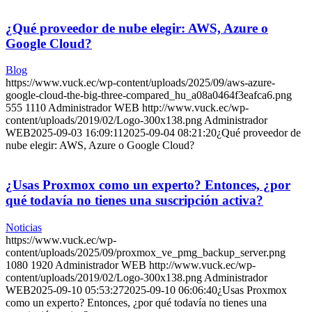
¿Qué proveedor de nube elegir: AWS, Azure o
Google Cloud?
Blog
https://www.vuck.ec/wp-content/uploads/2025/09/aws-azure-
google-cloud-the-big-three-compared_hu_a08a0464f3eafca6.png
555
1110
Administrador WEB
http://www.vuck.ec/wp-
content/uploads/2019/02/Logo-300x138.png
Administrador
WEB
2025-09-03 16:09:11
2025-09-04 08:21:20
¿Qué proveedor de
nube elegir: AWS, Azure o Google Cloud?
¿Usas Proxmox como un experto? Entonces, ¿por
qué todavía no tienes una suscripción activa?
Noticias
https://www.vuck.ec/wp-
content/uploads/2025/09/proxmox_ve_pmg_backup_server.png
1080
1920
Administrador WEB
http://www.vuck.ec/wp-
content/uploads/2019/02/Logo-300x138.png
Administrador
WEB
2025-09-10 05:53:27
2025-09-10 06:06:40
¿Usas Proxmox
como un experto? Entonces, ¿por qué todavía no tienes una