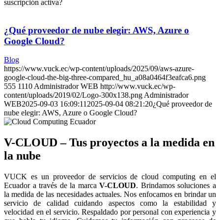
suscripción activa?
¿Qué proveedor de nube elegir: AWS, Azure o
Google Cloud?
Blog
https://www.vuck.ec/wp-content/uploads/2025/09/aws-azure-
google-cloud-the-big-three-compared_hu_a08a0464f3eafca6.png
555
1110
Administrador WEB
http://www.vuck.ec/wp-
content/uploads/2019/02/Logo-300x138.png
Administrador
WEB
2025-09-03 16:09:11
2025-09-04 08:21:20
¿Qué proveedor de
nube elegir: AWS, Azure o Google Cloud?
V-CLOUD – Tus proyectos a la medida en
la nube
VUCK es un proveedor de servicios de cloud computing en el
Ecuador a través de la marca
V-CLOUD
. Brindamos soluciones a
la medida de las necesidades actuales. Nos enfocamos en brindar un
servicio de calidad cuidando aspectos como la estabilidad y
velocidad en el servicio. Respaldado por personal con experiencia y