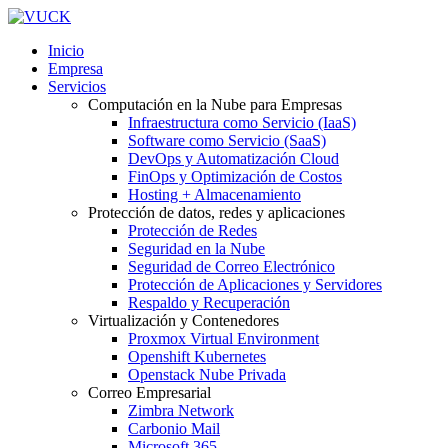
Inicio
Empresa
Servicios
Computación en la Nube para Empresas
Infraestructura como Servicio (IaaS)
Software como Servicio (SaaS)
DevOps y Automatización Cloud
FinOps y Optimización de Costos
Hosting + Almacenamiento
Protección de datos, redes y aplicaciones
Protección de Redes
Seguridad en la Nube
Seguridad de Correo Electrónico
Protección de Aplicaciones y Servidores
Respaldo y Recuperación
Virtualización y Contenedores
Proxmox Virtual Environment
Openshift Kubernetes
Openstack Nube Privada
Correo Empresarial
Zimbra Network
Carbonio Mail
Microsoft 365