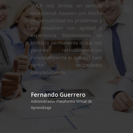
VUCK nos brinda un servicio
excepcional. Asumen con mucha
responsabilidad los problemas y
los resuelven con agilidad y
experiencia. Mantenemos un
contacto permanente lo que nos
permite retroalimentarnos
constantemente lo que nos hace
sentir respaldados
completamente.
Fernando Guerrero
Administrador Plataforma Virtual de
Aprendizaje