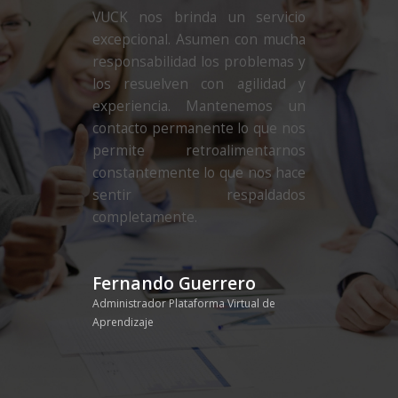
VUCK nos brinda un servicio
excepcional. Asumen con mucha
responsabilidad los problemas y
los resuelven con agilidad y
experiencia. Mantenemos un
contacto permanente lo que nos
permite retroalimentarnos
constantemente lo que nos hace
sentir respaldados
completamente.
Fernando Guerrero
Administrador Plataforma Virtual de
Aprendizaje