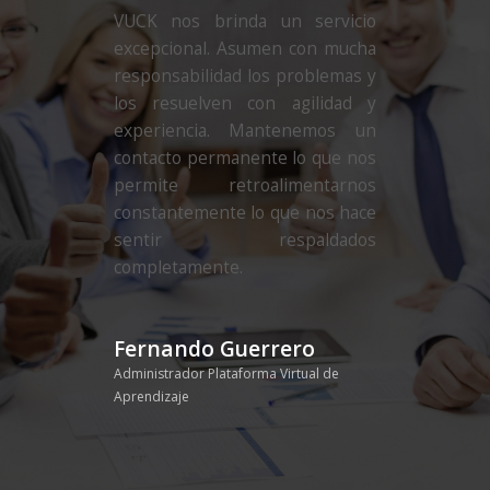
VUCK nos brinda un servicio
excepcional. Asumen con mucha
responsabilidad los problemas y
los resuelven con agilidad y
experiencia. Mantenemos un
contacto permanente lo que nos
permite retroalimentarnos
constantemente lo que nos hace
sentir respaldados
completamente.
Fernando Guerrero
Administrador Plataforma Virtual de
Aprendizaje