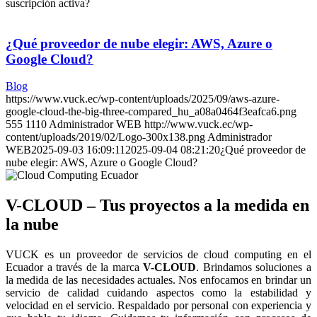
suscripción activa?
¿Qué proveedor de nube elegir: AWS, Azure o
Google Cloud?
Blog
https://www.vuck.ec/wp-content/uploads/2025/09/aws-azure-
google-cloud-the-big-three-compared_hu_a08a0464f3eafca6.png
555
1110
Administrador WEB
http://www.vuck.ec/wp-
content/uploads/2019/02/Logo-300x138.png
Administrador
WEB
2025-09-03 16:09:11
2025-09-04 08:21:20
¿Qué proveedor de
nube elegir: AWS, Azure o Google Cloud?
V-CLOUD – Tus proyectos a la medida en
la nube
VUCK es un proveedor de servicios de cloud computing en el
Ecuador a través de la marca
V-CLOUD
. Brindamos soluciones a
la medida de las necesidades actuales. Nos enfocamos en brindar un
servicio de calidad cuidando aspectos como la estabilidad y
velocidad en el servicio. Respaldado por personal con experiencia y