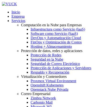
Inicio
Empresa
Servicios
Computación en la Nube para Empresas
Infraestructura como Servicio (IaaS)
Software como Servicio (SaaS)
DevOps y Automatización Cloud
FinOps y Optimización de Costos
Hosting + Almacenamiento
Protección de datos, redes y aplicaciones
Protección de Redes
Seguridad en la Nube
Seguridad de Correo Electrónico
Protección de Aplicaciones y Servidores
Respaldo y Recuperación
Virtualización y Contenedores
Proxmox Virtual Environment
Openshift Kubernetes
Openstack Nube Privada
Correo Empresarial
Zimbra Network
Carbonio Mail
Microsoft 365