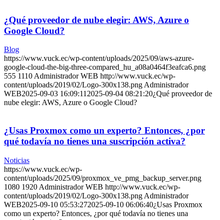
¿Qué proveedor de nube elegir: AWS, Azure o
Google Cloud?
Blog
https://www.vuck.ec/wp-content/uploads/2025/09/aws-azure-
google-cloud-the-big-three-compared_hu_a08a0464f3eafca6.png
555
1110
Administrador WEB
http://www.vuck.ec/wp-
content/uploads/2019/02/Logo-300x138.png
Administrador
WEB
2025-09-03 16:09:11
2025-09-04 08:21:20
¿Qué proveedor de
nube elegir: AWS, Azure o Google Cloud?
¿Usas Proxmox como un experto? Entonces, ¿por
qué todavía no tienes una suscripción activa?
Noticias
https://www.vuck.ec/wp-
content/uploads/2025/09/proxmox_ve_pmg_backup_server.png
1080
1920
Administrador WEB
http://www.vuck.ec/wp-
content/uploads/2019/02/Logo-300x138.png
Administrador
WEB
2025-09-10 05:53:27
2025-09-10 06:06:40
¿Usas Proxmox
como un experto? Entonces, ¿por qué todavía no tienes una