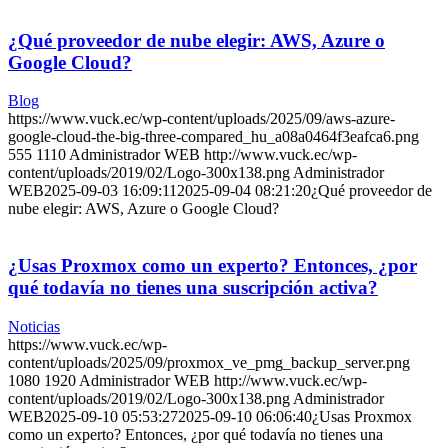
¿Qué proveedor de nube elegir: AWS, Azure o
Google Cloud?
Blog
https://www.vuck.ec/wp-content/uploads/2025/09/aws-azure-
google-cloud-the-big-three-compared_hu_a08a0464f3eafca6.png
555
1110
Administrador WEB
http://www.vuck.ec/wp-
content/uploads/2019/02/Logo-300x138.png
Administrador
WEB
2025-09-03 16:09:11
2025-09-04 08:21:20
¿Qué proveedor de
nube elegir: AWS, Azure o Google Cloud?
¿Usas Proxmox como un experto? Entonces, ¿por
qué todavía no tienes una suscripción activa?
Noticias
https://www.vuck.ec/wp-
content/uploads/2025/09/proxmox_ve_pmg_backup_server.png
1080
1920
Administrador WEB
http://www.vuck.ec/wp-
content/uploads/2019/02/Logo-300x138.png
Administrador
WEB
2025-09-10 05:53:27
2025-09-10 06:06:40
¿Usas Proxmox
como un experto? Entonces, ¿por qué todavía no tienes una