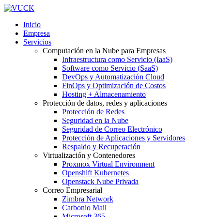
Inicio
Empresa
Servicios
Computación en la Nube para Empresas
Infraestructura como Servicio (IaaS)
Software como Servicio (SaaS)
DevOps y Automatización Cloud
FinOps y Optimización de Costos
Hosting + Almacenamiento
Protección de datos, redes y aplicaciones
Protección de Redes
Seguridad en la Nube
Seguridad de Correo Electrónico
Protección de Aplicaciones y Servidores
Respaldo y Recuperación
Virtualización y Contenedores
Proxmox Virtual Environment
Openshift Kubernetes
Openstack Nube Privada
Correo Empresarial
Zimbra Network
Carbonio Mail
Microsoft 365