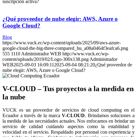
suscripción activa?
¿Qué proveedor de nube elegir: AWS, Azure o
Google Cloud?
Blog
https://www.vuck.ec/wp-content/uploads/2025/09/aws-azure-
google-cloud-the-big-three-compared_hu_a08a0464f3eafca6.png
555
1110
Administrador WEB
http://www.vuck.ec/wp-
content/uploads/2019/02/Logo-300x138.png
Administrador
WEB
2025-09-03 16:09:11
2025-09-04 08:21:20
¿Qué proveedor de
nube elegir: AWS, Azure o Google Cloud?
V-CLOUD – Tus proyectos a la medida en
la nube
VUCK es un proveedor de servicios de cloud computing en el
Ecuador a través de la marca
V-CLOUD
. Brindamos soluciones a
la medida de las necesidades actuales. Nos enfocamos en brindar un
servicio de calidad cuidando aspectos como la estabilidad y
velocidad en el servicio. Respaldado por personal con experiencia y