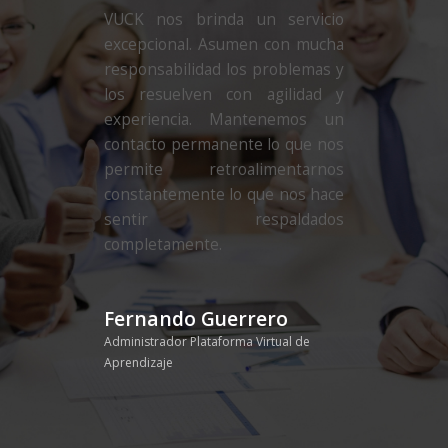
VUCK nos brinda un servicio
excepcional. Asumen con mucha
responsabilidad los problemas y
los resuelven con agilidad y
experiencia. Mantenemos un
contacto permanente lo que nos
permite retroalimentarnos
constantemente lo que nos hace
sentir respaldados
completamente.
Fernando Guerrero
Administrador Plataforma Virtual de
Aprendizaje