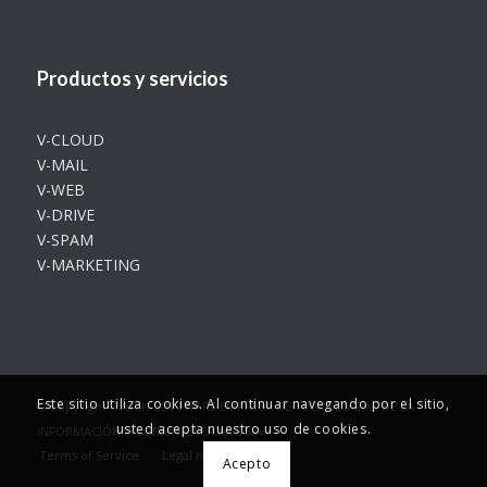
Productos y servicios
V-CLOUD
V-MAIL
V-WEB
V-DRIVE
V-SPAM
V-MARKETING
Este sitio utiliza cookies. Al continuar navegando por el sitio,
© Copyright - VUCK-SOFTWARE EMPRESA DE TECNOLOGÍAS DE LA
usted acepta nuestro uso de cookies.
INFORMACIÓN Y COMUNICACIONES S.A.
Terms of Service
Legal notice
Acepto