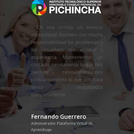
VUCK nos brinda un servicio
excepcional. Asumen con mucha
responsabilidad los problemas y
los resuelven con agilidad y
experiencia. Mantenemos un
contacto permanente lo que nos
permite retroalimentarnos
constantemente lo que nos hace
sentir respaldados
completamente.
Fernando Guerrero
Administrador Plataforma Virtual de
Aprendizaje