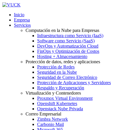
Inicio
Empresa
Servicios
Computación en la Nube para Empresas
Infraestructura como Servicio (IaaS)
Software como Servicio (SaaS)
DevOps y Automatización Cloud
FinOps y Optimización de Costos
Hosting + Almacenamiento
Protección de datos, redes y aplicaciones
Protección de Redes
Seguridad en la Nube
Seguridad de Correo Electrónico
Protección de Aplicaciones y Servidores
Respaldo y Recuperación
Virtualización y Contenedores
Proxmox Virtual Environment
Openshift Kubernetes
Openstack Nube Privada
Correo Empresarial
Zimbra Network
Carbonio Mail
Microsoft 365