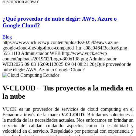
suscripción activa?
¿Qué proveedor de nube elegir: AWS, Azure o
Google Cloud?
Blog
https://www.vuck.ec/wp-content/uploads/2025/09/aws-azure-
google-cloud-the-big-three-compared_hu_a08a0464f3eafca6.png
555
1110
Administrador WEB
http://www.vuck.ec/wp-
content/uploads/2019/02/Logo-300x138.png
Administrador
WEB
2025-09-03 16:09:11
2025-09-04 08:21:20
¿Qué proveedor de
nube elegir: AWS, Azure o Google Cloud?
V-CLOUD – Tus proyectos a la medida en
la nube
VUCK es un proveedor de servicios de cloud computing en el
Ecuador a través de la marca
V-CLOUD
. Brindamos soluciones a
la medida de las necesidades actuales. Nos enfocamos en brindar un
servicio de calidad cuidando aspectos como la estabilidad y
velocidad en el servicio. Respaldado por personal con experiencia y