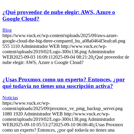
¿Qué proveedor de nube elegir: AWS, Azure o
Google Cloud?
Blog
https://www.vuck.ec/wp-content/uploads/2025/09/aws-azure-
google-cloud-the-big-three-compared_hu_a08a0464f3eafca6.png
555
1110
Administrador WEB
http://www.vuck.ec/wp-
content/uploads/2019/02/Logo-300x138.png
Administrador
WEB
2025-09-03 16:09:11
2025-09-04 08:21:20
¿Qué proveedor de
nube elegir: AWS, Azure o Google Cloud?
¿Usas Proxmox como un experto? Entonces, ¿por
qué todavía no tienes una suscripción activa?
Noticias
https://www.vuck.ec/wp-
content/uploads/2025/09/proxmox_ve_pmg_backup_server.png
1080
1920
Administrador WEB
http://www.vuck.ec/wp-
content/uploads/2019/02/Logo-300x138.png
Administrador
WEB
2025-09-10 05:53:27
2025-09-10 06:06:40
¿Usas Proxmox
como un experto? Entonces, ¿por qué todavía no tienes una