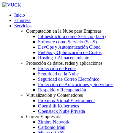
Inicio
Empresa
Servicios
Computación en la Nube para Empresas
Infraestructura como Servicio (IaaS)
Software como Servicio (SaaS)
DevOps y Automatización Cloud
FinOps y Optimización de Costos
Hosting + Almacenamiento
Protección de datos, redes y aplicaciones
Protección de Redes
Seguridad en la Nube
Seguridad de Correo Electrónico
Protección de Aplicaciones y Servidores
Respaldo y Recuperación
Virtualización y Contenedores
Proxmox Virtual Environment
Openshift Kubernetes
Openstack Nube Privada
Correo Empresarial
Zimbra Network
Carbonio Mail
Microsoft 365