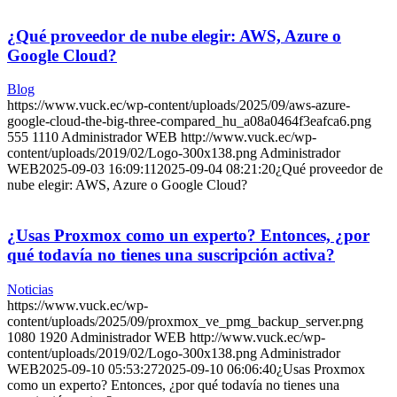
¿Qué proveedor de nube elegir: AWS, Azure o
Google Cloud?
Blog
https://www.vuck.ec/wp-content/uploads/2025/09/aws-azure-
google-cloud-the-big-three-compared_hu_a08a0464f3eafca6.png
555
1110
Administrador WEB
http://www.vuck.ec/wp-
content/uploads/2019/02/Logo-300x138.png
Administrador
WEB
2025-09-03 16:09:11
2025-09-04 08:21:20
¿Qué proveedor de
nube elegir: AWS, Azure o Google Cloud?
¿Usas Proxmox como un experto? Entonces, ¿por
qué todavía no tienes una suscripción activa?
Noticias
https://www.vuck.ec/wp-
content/uploads/2025/09/proxmox_ve_pmg_backup_server.png
1080
1920
Administrador WEB
http://www.vuck.ec/wp-
content/uploads/2019/02/Logo-300x138.png
Administrador
WEB
2025-09-10 05:53:27
2025-09-10 06:06:40
¿Usas Proxmox
como un experto? Entonces, ¿por qué todavía no tienes una