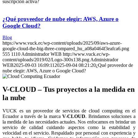
suscripción activa?
¿Qué proveedor de nube elegir: AWS, Azure o
Google Cloud?
Blog
https://www.vuck.ec/wp-content/uploads/2025/09/aws-azure-
google-cloud-the-big-three-compared_hu_a08a0464f3eafca6.png
555
1110
Administrador WEB
http://www.vuck.ec/wp-
content/uploads/2019/02/Logo-300x138.png
Administrador
WEB
2025-09-03 16:09:11
2025-09-04 08:21:20
¿Qué proveedor de
nube elegir: AWS, Azure o Google Cloud?
V-CLOUD – Tus proyectos a la medida en
la nube
VUCK es un proveedor de servicios de cloud computing en el
Ecuador a través de la marca
V-CLOUD
. Brindamos soluciones a
la medida de las necesidades actuales. Nos enfocamos en brindar un
servicio de calidad cuidando aspectos como la estabilidad y
velocidad en el servicio. Respaldado por personal con experiencia y