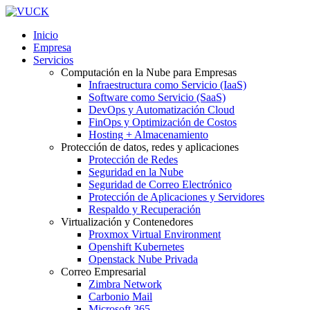
Inicio
Empresa
Servicios
Computación en la Nube para Empresas
Infraestructura como Servicio (IaaS)
Software como Servicio (SaaS)
DevOps y Automatización Cloud
FinOps y Optimización de Costos
Hosting + Almacenamiento
Protección de datos, redes y aplicaciones
Protección de Redes
Seguridad en la Nube
Seguridad de Correo Electrónico
Protección de Aplicaciones y Servidores
Respaldo y Recuperación
Virtualización y Contenedores
Proxmox Virtual Environment
Openshift Kubernetes
Openstack Nube Privada
Correo Empresarial
Zimbra Network
Carbonio Mail
Microsoft 365