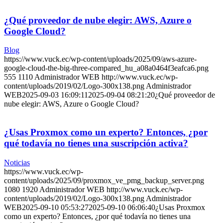
¿Qué proveedor de nube elegir: AWS, Azure o
Google Cloud?
Blog
https://www.vuck.ec/wp-content/uploads/2025/09/aws-azure-
google-cloud-the-big-three-compared_hu_a08a0464f3eafca6.png
555
1110
Administrador WEB
http://www.vuck.ec/wp-
content/uploads/2019/02/Logo-300x138.png
Administrador
WEB
2025-09-03 16:09:11
2025-09-04 08:21:20
¿Qué proveedor de
nube elegir: AWS, Azure o Google Cloud?
¿Usas Proxmox como un experto? Entonces, ¿por
qué todavía no tienes una suscripción activa?
Noticias
https://www.vuck.ec/wp-
content/uploads/2025/09/proxmox_ve_pmg_backup_server.png
1080
1920
Administrador WEB
http://www.vuck.ec/wp-
content/uploads/2019/02/Logo-300x138.png
Administrador
WEB
2025-09-10 05:53:27
2025-09-10 06:06:40
¿Usas Proxmox
como un experto? Entonces, ¿por qué todavía no tienes una