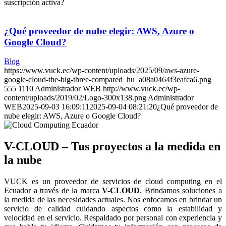
suscripción activa?
¿Qué proveedor de nube elegir: AWS, Azure o
Google Cloud?
Blog
https://www.vuck.ec/wp-content/uploads/2025/09/aws-azure-
google-cloud-the-big-three-compared_hu_a08a0464f3eafca6.png
555
1110
Administrador WEB
http://www.vuck.ec/wp-
content/uploads/2019/02/Logo-300x138.png
Administrador
WEB
2025-09-03 16:09:11
2025-09-04 08:21:20
¿Qué proveedor de
nube elegir: AWS, Azure o Google Cloud?
V-CLOUD – Tus proyectos a la medida en
la nube
VUCK es un proveedor de servicios de cloud computing en el
Ecuador a través de la marca
V-CLOUD
. Brindamos soluciones a
la medida de las necesidades actuales. Nos enfocamos en brindar un
servicio de calidad cuidando aspectos como la estabilidad y
velocidad en el servicio. Respaldado por personal con experiencia y