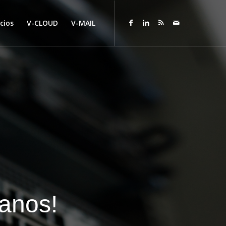
cios
V-CLOUD
V-MAIL
manos!
V-TICS