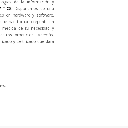
logías de la Información y
V-TICS
. Disponemos de una
nes en hardware y software.
s que han tomado repunte en
la medida de su necesidad y
estros productos. Además,
ficado y certificado que dará
rewall