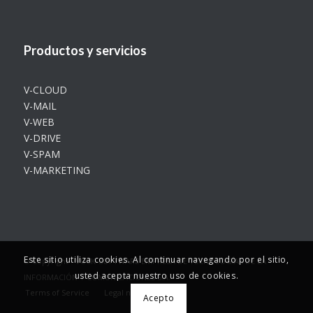
Productos y servicios
V-CLOUD
V-MAIL
V-WEB
V-DRIVE
V-SPAM
V-MARKETING
Este sitio utiliza cookies. Al continuar navegando por el sitio,
© Copyright - VUCK-SOFTWARE EMPRESA DE TECNOLOGÍAS DE LA
usted acepta nuestro uso de cookies.
INFORMACIÓN Y COMUNICACIONES S.A.
Terms of Service
Legal notice
Acepto