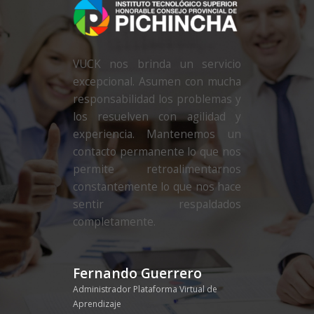
VUCK nos brinda un servicio
excepcional. Asumen con mucha
responsabilidad los problemas y
los resuelven con agilidad y
experiencia. Mantenemos un
contacto permanente lo que nos
permite retroalimentarnos
constantemente lo que nos hace
sentir respaldados
completamente.
Fernando Guerrero
Administrador Plataforma Virtual de
Aprendizaje