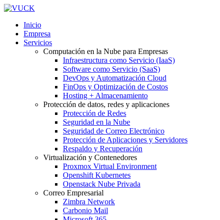
Inicio
Empresa
Servicios
Computación en la Nube para Empresas
Infraestructura como Servicio (IaaS)
Software como Servicio (SaaS)
DevOps y Automatización Cloud
FinOps y Optimización de Costos
Hosting + Almacenamiento
Protección de datos, redes y aplicaciones
Protección de Redes
Seguridad en la Nube
Seguridad de Correo Electrónico
Protección de Aplicaciones y Servidores
Respaldo y Recuperación
Virtualización y Contenedores
Proxmox Virtual Environment
Openshift Kubernetes
Openstack Nube Privada
Correo Empresarial
Zimbra Network
Carbonio Mail
Microsoft 365