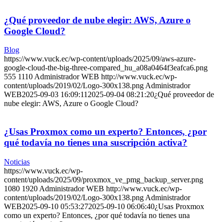
¿Qué proveedor de nube elegir: AWS, Azure o
Google Cloud?
Blog
https://www.vuck.ec/wp-content/uploads/2025/09/aws-azure-
google-cloud-the-big-three-compared_hu_a08a0464f3eafca6.png
555
1110
Administrador WEB
http://www.vuck.ec/wp-
content/uploads/2019/02/Logo-300x138.png
Administrador
WEB
2025-09-03 16:09:11
2025-09-04 08:21:20
¿Qué proveedor de
nube elegir: AWS, Azure o Google Cloud?
¿Usas Proxmox como un experto? Entonces, ¿por
qué todavía no tienes una suscripción activa?
Noticias
https://www.vuck.ec/wp-
content/uploads/2025/09/proxmox_ve_pmg_backup_server.png
1080
1920
Administrador WEB
http://www.vuck.ec/wp-
content/uploads/2019/02/Logo-300x138.png
Administrador
WEB
2025-09-10 05:53:27
2025-09-10 06:06:40
¿Usas Proxmox
como un experto? Entonces, ¿por qué todavía no tienes una