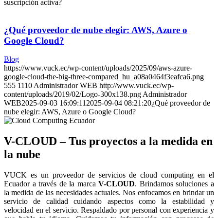
suscripción activa?
¿Qué proveedor de nube elegir: AWS, Azure o
Google Cloud?
Blog
https://www.vuck.ec/wp-content/uploads/2025/09/aws-azure-
google-cloud-the-big-three-compared_hu_a08a0464f3eafca6.png
555
1110
Administrador WEB
http://www.vuck.ec/wp-
content/uploads/2019/02/Logo-300x138.png
Administrador
WEB
2025-09-03 16:09:11
2025-09-04 08:21:20
¿Qué proveedor de
nube elegir: AWS, Azure o Google Cloud?
V-CLOUD – Tus proyectos a la medida en
la nube
VUCK es un proveedor de servicios de cloud computing en el
Ecuador a través de la marca
V-CLOUD
. Brindamos soluciones a
la medida de las necesidades actuales. Nos enfocamos en brindar un
servicio de calidad cuidando aspectos como la estabilidad y
velocidad en el servicio. Respaldado por personal con experiencia y