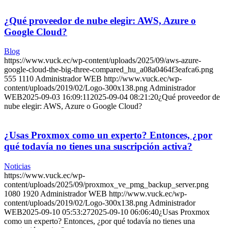
¿Qué proveedor de nube elegir: AWS, Azure o
Google Cloud?
Blog
https://www.vuck.ec/wp-content/uploads/2025/09/aws-azure-
google-cloud-the-big-three-compared_hu_a08a0464f3eafca6.png
555
1110
Administrador WEB
http://www.vuck.ec/wp-
content/uploads/2019/02/Logo-300x138.png
Administrador
WEB
2025-09-03 16:09:11
2025-09-04 08:21:20
¿Qué proveedor de
nube elegir: AWS, Azure o Google Cloud?
¿Usas Proxmox como un experto? Entonces, ¿por
qué todavía no tienes una suscripción activa?
Noticias
https://www.vuck.ec/wp-
content/uploads/2025/09/proxmox_ve_pmg_backup_server.png
1080
1920
Administrador WEB
http://www.vuck.ec/wp-
content/uploads/2019/02/Logo-300x138.png
Administrador
WEB
2025-09-10 05:53:27
2025-09-10 06:06:40
¿Usas Proxmox
como un experto? Entonces, ¿por qué todavía no tienes una