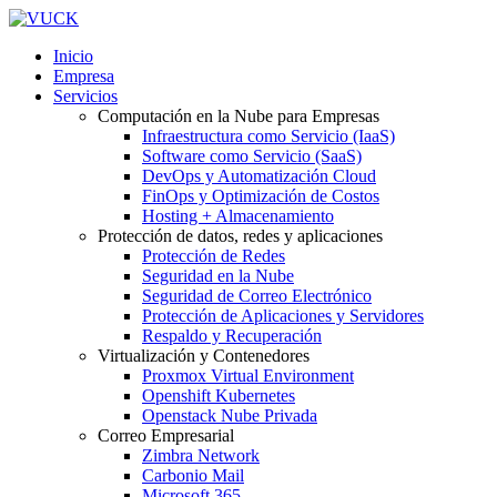
Inicio
Empresa
Servicios
Computación en la Nube para Empresas
Infraestructura como Servicio (IaaS)
Software como Servicio (SaaS)
DevOps y Automatización Cloud
FinOps y Optimización de Costos
Hosting + Almacenamiento
Protección de datos, redes y aplicaciones
Protección de Redes
Seguridad en la Nube
Seguridad de Correo Electrónico
Protección de Aplicaciones y Servidores
Respaldo y Recuperación
Virtualización y Contenedores
Proxmox Virtual Environment
Openshift Kubernetes
Openstack Nube Privada
Correo Empresarial
Zimbra Network
Carbonio Mail
Microsoft 365