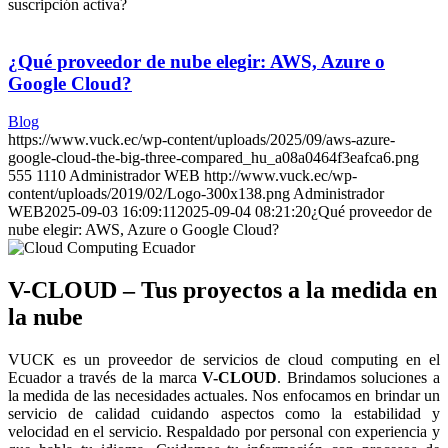
suscripción activa?
¿Qué proveedor de nube elegir: AWS, Azure o
Google Cloud?
Blog
https://www.vuck.ec/wp-content/uploads/2025/09/aws-azure-
google-cloud-the-big-three-compared_hu_a08a0464f3eafca6.png
555
1110
Administrador WEB
http://www.vuck.ec/wp-
content/uploads/2019/02/Logo-300x138.png
Administrador
WEB
2025-09-03 16:09:11
2025-09-04 08:21:20
¿Qué proveedor de
nube elegir: AWS, Azure o Google Cloud?
V-CLOUD – Tus proyectos a la medida en
la nube
VUCK es un proveedor de servicios de cloud computing en el
Ecuador a través de la marca
V-CLOUD
. Brindamos soluciones a
la medida de las necesidades actuales. Nos enfocamos en brindar un
servicio de calidad cuidando aspectos como la estabilidad y
velocidad en el servicio. Respaldado por personal con experiencia y