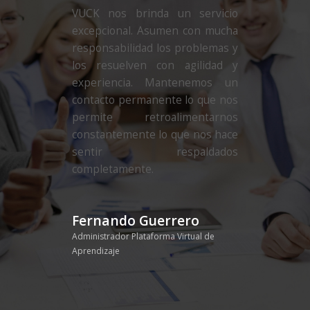
VUCK nos brinda un servicio
excepcional. Asumen con mucha
responsabilidad los problemas y
los resuelven con agilidad y
experiencia. Mantenemos un
contacto permanente lo que nos
permite retroalimentarnos
constantemente lo que nos hace
sentir respaldados
completamente.
Fernando Guerrero
Administrador Plataforma Virtual de
Aprendizaje