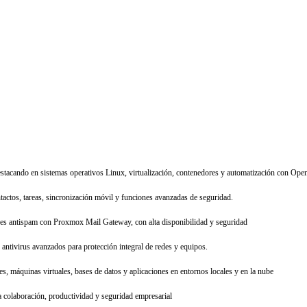
estacando en sistemas operativos Linux, virtualización, contenedores y automatización con Open
tactos, tareas, sincronización móvil y funciones avanzadas de seguridad.
res antispam con Proxmox Mail Gateway, con alta disponibilidad y seguridad
antivirus avanzados para protección integral de redes y equipos.
s, máquinas virtuales, bases de datos y aplicaciones en entornos locales y en la nube
 colaboración, productividad y seguridad empresarial