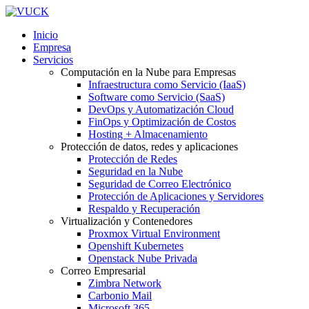
Inicio
Empresa
Servicios
Computación en la Nube para Empresas
Infraestructura como Servicio (IaaS)
Software como Servicio (SaaS)
DevOps y Automatización Cloud
FinOps y Optimización de Costos
Hosting + Almacenamiento
Protección de datos, redes y aplicaciones
Protección de Redes
Seguridad en la Nube
Seguridad de Correo Electrónico
Protección de Aplicaciones y Servidores
Respaldo y Recuperación
Virtualización y Contenedores
Proxmox Virtual Environment
Openshift Kubernetes
Openstack Nube Privada
Correo Empresarial
Zimbra Network
Carbonio Mail
Microsoft 365