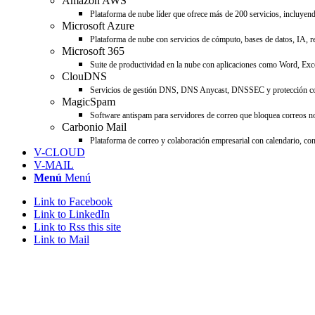
Amazon AWS
Plataforma de nube líder que ofrece más de 200 servicios, incluyend
Microsoft Azure
Plataforma de nube con servicios de cómputo, bases de datos, IA, re
Microsoft 365
Suite de productividad en la nube con aplicaciones como Word, Ex
ClouDNS
Servicios de gestión DNS, DNS Anycast, DNSSEC y protección cont
MagicSpam
Software antispam para servidores de correo que bloquea correos no
Carbonio Mail
Plataforma de correo y colaboración empresarial con calendario, co
V-CLOUD
V-MAIL
Menú
Menú
Link to Facebook
Link to LinkedIn
Link to Rss this site
Link to Mail