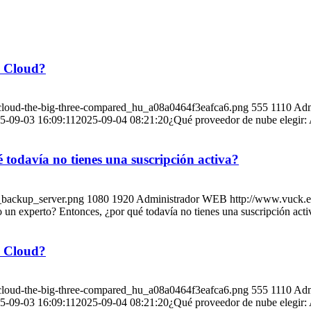
e Cloud?
-cloud-the-big-three-compared_hu_a08a0464f3eafca6.png
555
1110
Adm
5-09-03 16:09:11
2025-09-04 08:21:20
¿Qué proveedor de nube elegir
odavía no tienes una suscripción activa?
_backup_server.png
1080
1920
Administrador WEB
http://www.vuck.
n experto? Entonces, ¿por qué todavía no tienes una suscripción acti
e Cloud?
-cloud-the-big-three-compared_hu_a08a0464f3eafca6.png
555
1110
Adm
5-09-03 16:09:11
2025-09-04 08:21:20
¿Qué proveedor de nube elegir