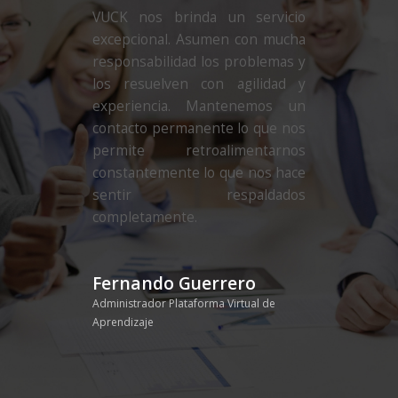
VUCK nos brinda un servicio
excepcional. Asumen con mucha
responsabilidad los problemas y
los resuelven con agilidad y
experiencia. Mantenemos un
contacto permanente lo que nos
permite retroalimentarnos
constantemente lo que nos hace
sentir respaldados
completamente.
Fernando Guerrero
Administrador Plataforma Virtual de
Aprendizaje