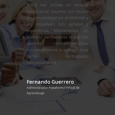
VUCK nos brinda un servicio
excepcional. Asumen con mucha
responsabilidad los problemas y
los resuelven con agilidad y
experiencia. Mantenemos un
contacto permanente lo que nos
permite retroalimentarnos
constantemente lo que nos hace
sentir respaldados
completamente.
Fernando Guerrero
Administrador Plataforma Virtual de
Aprendizaje