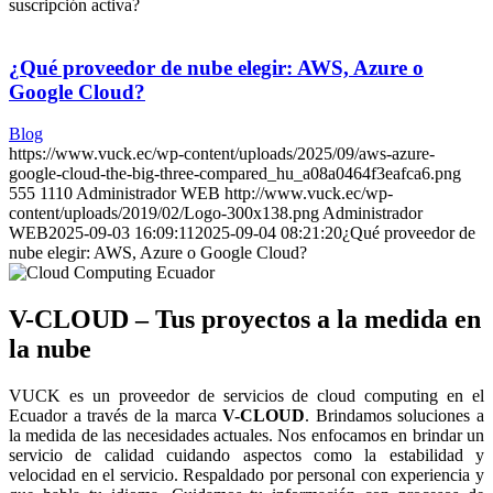
suscripción activa?
¿Qué proveedor de nube elegir: AWS, Azure o
Google Cloud?
Blog
https://www.vuck.ec/wp-content/uploads/2025/09/aws-azure-
google-cloud-the-big-three-compared_hu_a08a0464f3eafca6.png
555
1110
Administrador WEB
http://www.vuck.ec/wp-
content/uploads/2019/02/Logo-300x138.png
Administrador
WEB
2025-09-03 16:09:11
2025-09-04 08:21:20
¿Qué proveedor de
nube elegir: AWS, Azure o Google Cloud?
V-CLOUD – Tus proyectos a la medida en
la nube
VUCK es un proveedor de servicios de cloud computing en el
Ecuador a través de la marca
V-CLOUD
. Brindamos soluciones a
la medida de las necesidades actuales. Nos enfocamos en brindar un
servicio de calidad cuidando aspectos como la estabilidad y
velocidad en el servicio. Respaldado por personal con experiencia y