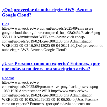
¿Qué proveedor de nube elegir: AWS, Azure o
Google Cloud?
Blog
https://www.vuck.ec/wp-content/uploads/2025/09/aws-azure-
google-cloud-the-big-three-compared_hu_a08a0464f3eafca6.png
555
1110
Administrador WEB
http://www.vuck.ec/wp-
content/uploads/2019/02/Logo-300x138.png
Administrador
WEB
2025-09-03 16:09:11
2025-09-04 08:21:20
¿Qué proveedor de
nube elegir: AWS, Azure o Google Cloud?
¿Usas Proxmox como un experto? Entonces, ¿por
qué todavía no tienes una suscripción activa?
Noticias
https://www.vuck.ec/wp-
content/uploads/2025/09/proxmox_ve_pmg_backup_server.png
1080
1920
Administrador WEB
http://www.vuck.ec/wp-
content/uploads/2019/02/Logo-300x138.png
Administrador
WEB
2025-09-10 05:53:27
2025-09-10 06:06:40
¿Usas Proxmox
como un experto? Entonces, ¿por qué todavía no tienes una