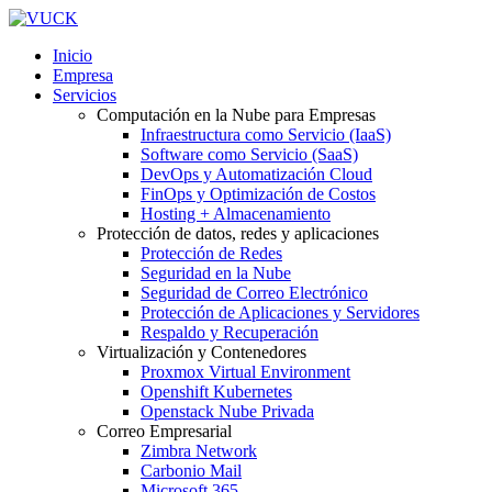
Inicio
Empresa
Servicios
Computación en la Nube para Empresas
Infraestructura como Servicio (IaaS)
Software como Servicio (SaaS)
DevOps y Automatización Cloud
FinOps y Optimización de Costos
Hosting + Almacenamiento
Protección de datos, redes y aplicaciones
Protección de Redes
Seguridad en la Nube
Seguridad de Correo Electrónico
Protección de Aplicaciones y Servidores
Respaldo y Recuperación
Virtualización y Contenedores
Proxmox Virtual Environment
Openshift Kubernetes
Openstack Nube Privada
Correo Empresarial
Zimbra Network
Carbonio Mail
Microsoft 365