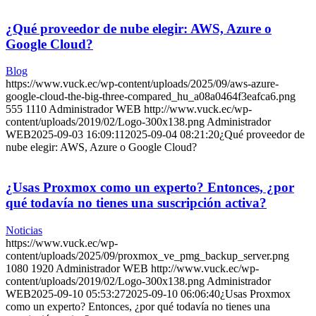
¿Qué proveedor de nube elegir: AWS, Azure o
Google Cloud?
Blog
https://www.vuck.ec/wp-content/uploads/2025/09/aws-azure-
google-cloud-the-big-three-compared_hu_a08a0464f3eafca6.png
555
1110
Administrador WEB
http://www.vuck.ec/wp-
content/uploads/2019/02/Logo-300x138.png
Administrador
WEB
2025-09-03 16:09:11
2025-09-04 08:21:20
¿Qué proveedor de
nube elegir: AWS, Azure o Google Cloud?
¿Usas Proxmox como un experto? Entonces, ¿por
qué todavía no tienes una suscripción activa?
Noticias
https://www.vuck.ec/wp-
content/uploads/2025/09/proxmox_ve_pmg_backup_server.png
1080
1920
Administrador WEB
http://www.vuck.ec/wp-
content/uploads/2019/02/Logo-300x138.png
Administrador
WEB
2025-09-10 05:53:27
2025-09-10 06:06:40
¿Usas Proxmox
como un experto? Entonces, ¿por qué todavía no tienes una