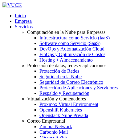
Inicio
Empresa
Servicios
Computación en la Nube para Empresas
Infraestructura como Servicio (IaaS)
Software como Servicio (SaaS)
DevOps y Automatización Cloud
FinOps y Optimización de Costos
Hosting + Almacenamiento
Protección de datos, redes y aplicaciones
Protección de Redes
Seguridad en la Nube
Seguridad de Correo Electrónico
Protección de Aplicaciones y Servidores
Respaldo y Recuperación
Virtualización y Contenedores
Proxmox Virtual Environment
Openshift Kubernetes
Openstack Nube Privada
Correo Empresarial
Zimbra Network
Carbonio Mail
Microsoft 365