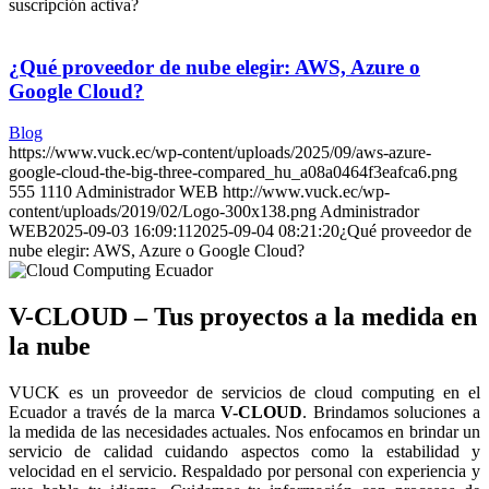
suscripción activa?
¿Qué proveedor de nube elegir: AWS, Azure o
Google Cloud?
Blog
https://www.vuck.ec/wp-content/uploads/2025/09/aws-azure-
google-cloud-the-big-three-compared_hu_a08a0464f3eafca6.png
555
1110
Administrador WEB
http://www.vuck.ec/wp-
content/uploads/2019/02/Logo-300x138.png
Administrador
WEB
2025-09-03 16:09:11
2025-09-04 08:21:20
¿Qué proveedor de
nube elegir: AWS, Azure o Google Cloud?
V-CLOUD – Tus proyectos a la medida en
la nube
VUCK es un proveedor de servicios de cloud computing en el
Ecuador a través de la marca
V-CLOUD
. Brindamos soluciones a
la medida de las necesidades actuales. Nos enfocamos en brindar un
servicio de calidad cuidando aspectos como la estabilidad y
velocidad en el servicio. Respaldado por personal con experiencia y