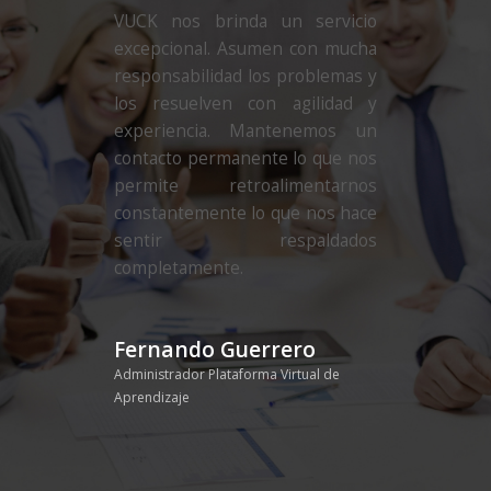
VUCK nos brinda un servicio
excepcional. Asumen con mucha
responsabilidad los problemas y
los resuelven con agilidad y
experiencia. Mantenemos un
contacto permanente lo que nos
permite retroalimentarnos
constantemente lo que nos hace
sentir respaldados
completamente.
Fernando Guerrero
Administrador Plataforma Virtual de
Aprendizaje