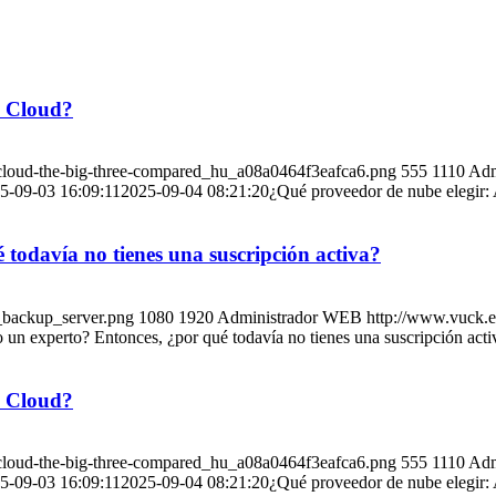
e Cloud?
-cloud-the-big-three-compared_hu_a08a0464f3eafca6.png
555
1110
Adm
5-09-03 16:09:11
2025-09-04 08:21:20
¿Qué proveedor de nube elegir
odavía no tienes una suscripción activa?
_backup_server.png
1080
1920
Administrador WEB
http://www.vuck.
n experto? Entonces, ¿por qué todavía no tienes una suscripción acti
e Cloud?
-cloud-the-big-three-compared_hu_a08a0464f3eafca6.png
555
1110
Adm
5-09-03 16:09:11
2025-09-04 08:21:20
¿Qué proveedor de nube elegir