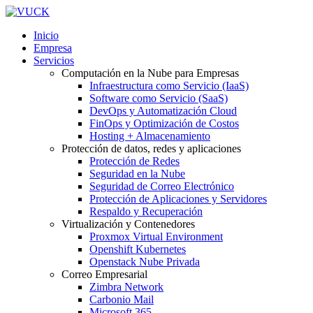
Inicio
Empresa
Servicios
Computación en la Nube para Empresas
Infraestructura como Servicio (IaaS)
Software como Servicio (SaaS)
DevOps y Automatización Cloud
FinOps y Optimización de Costos
Hosting + Almacenamiento
Protección de datos, redes y aplicaciones
Protección de Redes
Seguridad en la Nube
Seguridad de Correo Electrónico
Protección de Aplicaciones y Servidores
Respaldo y Recuperación
Virtualización y Contenedores
Proxmox Virtual Environment
Openshift Kubernetes
Openstack Nube Privada
Correo Empresarial
Zimbra Network
Carbonio Mail
Microsoft 365