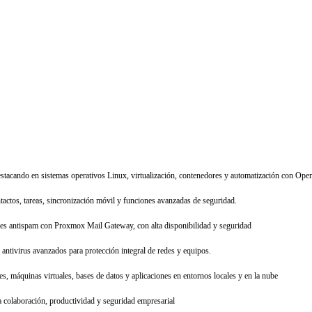
estacando en sistemas operativos Linux, virtualización, contenedores y automatización con Open
tactos, tareas, sincronización móvil y funciones avanzadas de seguridad.
res antispam con Proxmox Mail Gateway, con alta disponibilidad y seguridad
antivirus avanzados para protección integral de redes y equipos.
s, máquinas virtuales, bases de datos y aplicaciones en entornos locales y en la nube
 colaboración, productividad y seguridad empresarial